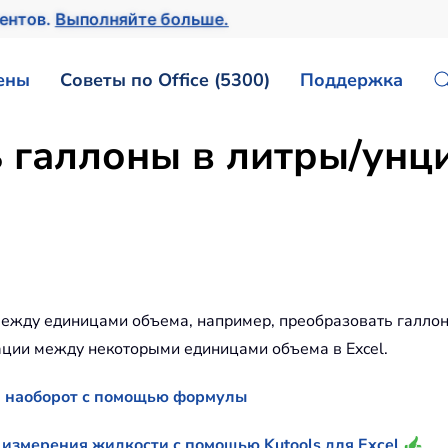
ментов.
Выполняйте больше.
ены
Советы по Office (5300)
Поддержка
 галлоны в литры/унц
ежду единицами объема, например, преобразовать галлоны 
ации между некоторыми единицами объема в Excel.
и наоборот с помощью формулы
измерения жидкости с помощью Kutools для Excel