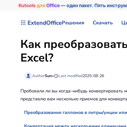
Kutools
для
Office
— один пакет. Пять инстру
Перейти к содержимому
ExtendOffice
Решения
Скачать
Ц
Как преобразовать
Excel?
Author
Sun
•
Last modified
2025-08-26
Пробовали ли вы когда-нибудь конвертировать м
представлю вам несколько приемов для конверт
Преобразование галлонов в литры/унции ил
Конвертация между несколькими единицами 