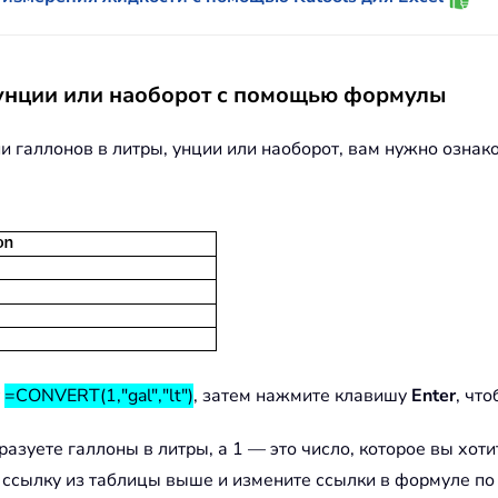
/унции или наоборот с помощью формулы
 галлонов в литры, унции или наоборот, вам нужно ознако
у
=CONVERT(1,"gal","lt")
, затем нажмите клавишу
Enter
, чт
уете галлоны в литры, а 1 — это число, которое вы хоти
 ссылку из таблицы выше и измените ссылки в формуле по