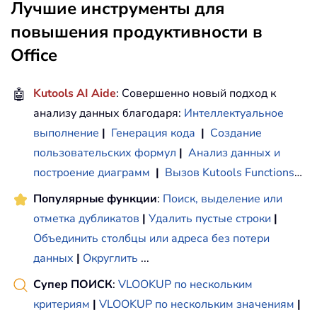
Лучшие инструменты для
повышения продуктивности в
Office
🤖
Kutools AI Aide
: Совершенно новый подход к
анализу данных благодаря:
Интеллектуальное
выполнение
|
Генерация кода
|
Создание
пользовательских формул
|
Анализ данных и
построение диаграмм
|
Вызов Kutools Functions
…
Популярные функции
:
Поиск, выделение или
отметка дубликатов
|
Удалить пустые строки
|
Объединить столбцы или адреса без потери
данных
|
Округлить
...
Супер ПОИСК
:
VLOOKUP по нескольким
критериям
|
VLOOKUP по нескольким значениям
|