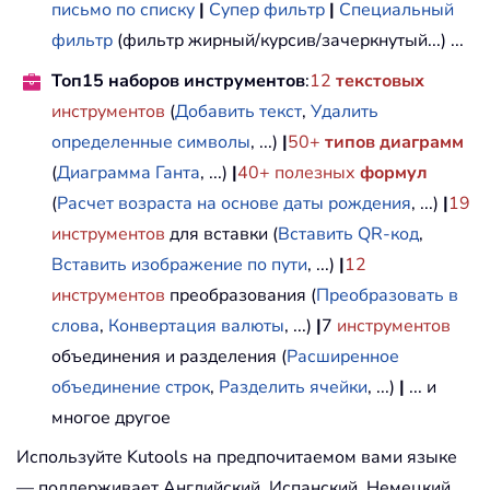
письмо по списку
|
Супер фильтр
|
Специальный
фильтр
(фильтр жирный/курсив/зачеркнутый...) ...
Топ15 наборов инструментов
:
12
текстовых
инструментов
(
Добавить текст
,
Удалить
определенные символы
, ...)
|
50+
типов диаграмм
(
Диаграмма Ганта
, ...)
|
40+ полезных
формул
(
Расчет возраста на основе даты рождения
, ...)
|
19
инструментов
для вставки (
Вставить QR-код
,
Вставить изображение по пути
, ...)
|
12
инструментов
преобразования (
Преобразовать в
слова
,
Конвертация валюты
, ...)
|
7
инструментов
объединения и разделения (
Расширенное
объединение строк
,
Разделить ячейки
, ...)
|
... и
многое другое
Используйте Kutools на предпочитаемом вами языке
— поддерживает Английский, Испанский, Немецкий,