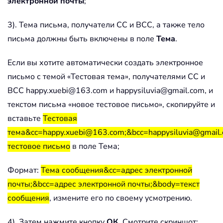
электронной почты
;
3). Тема письма, получатели CC и BCC, а также тело
письма должны быть включены в поле
Тема
.
Если вы хотите автоматически создать электронное
письмо с темой «Тестовая тема», получателями CC и
BCC happy.xuebi@163.com и happysiluvia@gmail.com, и
текстом письма «новое тестовое письмо», скопируйте и
вставьте
Тестовая
тема&cc=happy.xuebi@163.com;&bcc=happysiluvia@gmail
тестовое письмо
в поле Тема;
Формат:
Тема сообщения&cc=адрес электронной
почты;&bcc=адрес электронной почты;&body=текст
сообщения
, измените его по своему усмотрению.
4). Затем нажмите кнопку
ОК
. Смотрите скриншот: