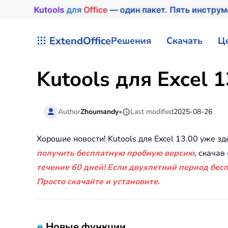
Kutools
для
Office
— один пакет. Пять инстру
Перейти к содержимому
ExtendOffice
Решения
Скачать
Ц
Kutools для Excel 
Author
Zhoumandy
•
Last modified
2025-08-26
Хорошие новости! Kutools для Excel 13.00 уже
получить бесплатную пробную версию
, скачав
течение 60 дней! Если двухлетний период бесп
Просто скачайте и установите.
Новые функции