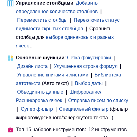
Управление столбцами
:
Добавить
определенное количество столбцов
|
Переместить столбцы
|
Переключить статус
видимости скрытых столбцов
|
Сравнить
столбцы для
выбора одинаковых и разных
ячеек
...
Основные функции
:
Сетка фокусировки
|
Дизайн листа
|
Улучшенная строка формул
|
Управление книгами и листами
 | 
Библиотека
автотекста
(Авто текст)
|
Выбор даты
|
Объединить данные
|
Шифрование/
Расшифровка ячеек
|
Отправка писем по списку
|
Супер фильтр
|
Специальный фильтр
(фильтр
жирного/курсивного/зачеркнутого текста...) ...
Топ-15 наборов инструментов: 12 инструментов