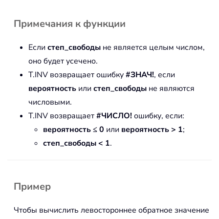
Примечания к функции
Если
степ_свободы
не является целым числом,
оно будет усечено.
T.INV возвращает ошибку
#ЗНАЧ!
, если
вероятность
или
степ_свободы
не являются
числовыми.
T.INV возвращает
#ЧИСЛО!
ошибку, если:
вероятность ≤ 0
или
вероятность > 1
;
степ_свободы < 1
.
Пример
Чтобы вычислить левостороннее обратное значение