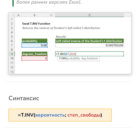
более ранних версиях Excel.
Синтаксис
=T.INV(
вероятность
;
степ_свободы
)