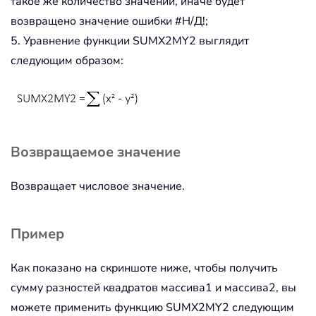
такое же количество значений, иначе будет
возвращено значение ошибки #Н/Д!;
5. Уравнение функции SUMX2MY2 выглядит
следующим образом:
Возвращаемое значение
Возвращает числовое значение.
Пример
Как показано на скриншоте ниже, чтобы получить
сумму разностей квадратов массива1 и массива2, вы
можете применить функцию SUMX2MY2 следующим