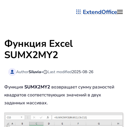
ExtendOffice
Перейти к содержимому
Функция Excel
SUMX2MY2
Author
Siluvia
•
Last modified
2025-08-26
Функция
SUMX2MY2
возвращает сумму разностей
квадратов соответствующих значений в двух
заданных массивах.