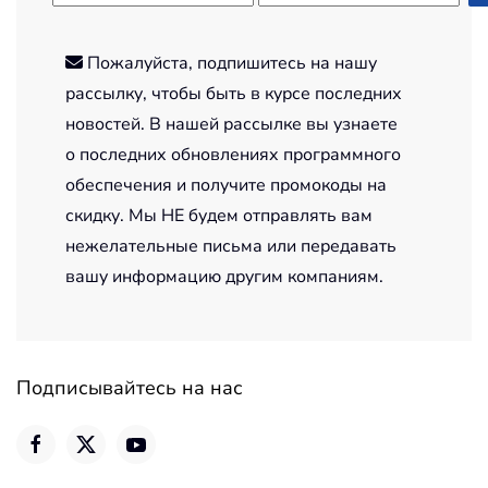
Пожалуйста, подпишитесь на нашу
рассылку, чтобы быть в курсе последних
новостей. В нашей рассылке вы узнаете
о последних обновлениях программного
обеспечения и получите промокоды на
скидку. Мы НЕ будем отправлять вам
нежелательные письма или передавать
вашу информацию другим компаниям.
Подписывайтесь на нас