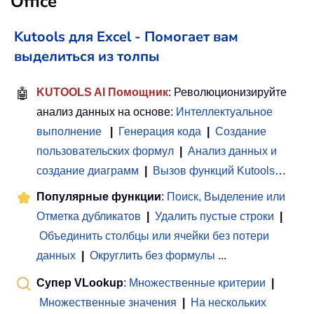
Office
Kutools для Excel - Помогает вам
выделиться из толпы
🤖
KUTOOLS AI Помощник
: Революционизируйте
анализ данных на основе:
Интеллектуальное
выполнение
|
Генерация кода
|
Создание
пользовательских формул
|
Анализ данных и
создание диаграмм
|
Вызов функций Kutools
…
Популярные функции
:
Поиск, Выделение или
Отметка дубликатов
|
Удалить пустые строки
|
Объединить столбцы или ячейки без потери
данных
|
Округлить без формулы
...
Супер VLookup
:
Множественные критерии
|
Множественные значения
|
На нескольких