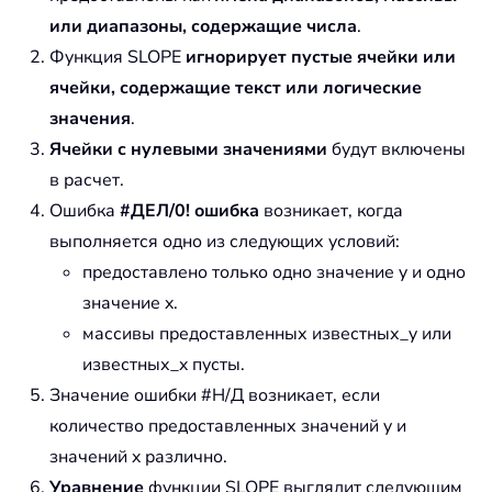
или диапазоны, содержащие числа
.
Функция SLOPE
игнорирует пустые ячейки или
ячейки, содержащие текст или логические
значения
.
Ячейки с нулевыми значениями
будут включены
в расчет.
Ошибка
#ДЕЛ/0! ошибка
возникает, когда
выполняется одно из следующих условий:
предоставлено только одно значение y и одно
значение x.
массивы предоставленных известных_y или
известных_x пусты.
Значение ошибки #Н/Д возникает, если
количество предоставленных значений y и
значений x различно.
Уравнение
функции SLOPE выглядит следующим