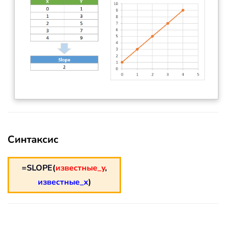
Синтаксис
=SLOPE(
известные_y
,
известные_x
)