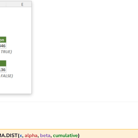
A.DIST(
x
,
alpha
,
beta
,
cumulative
)