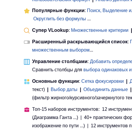
Популярные функции
:
Поиск, Выделение и
Округлить без формулы
...
Супер VLookup
:
Множественные критерии
|
Расширенный раскрывающийся список
:
множественным выбором
...
Управление столбцами
:
Добавить определе
Сравнить столбцы для
выбора одинаковых и
Основные функции
:
Сетка фокусировки
|
текст)
|
Выбор даты
|
Объединить данные
|
(фильтр жирного/курсивного/зачеркнутого текста
Топ-15 наборов инструментов: 12 инструмент
(Диаграмма Ганта ...) | 40+ практических фо
изображение по пути ...) | 12 инструментов