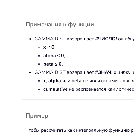
Примечания к функции
GAMMA.DIST возвращает
#ЧИСЛО!
ошибку
x < 0
;
alpha ≤ 0
;
beta ≤ 0
.
GAMMA.DIST возвращает
#ЗНАЧ!
ошибку, 
x
,
alpha
или
beta
не являются числовым
cumulative
не распознается как логиче
Пример
Чтобы рассчитать как интегральную функцию ра