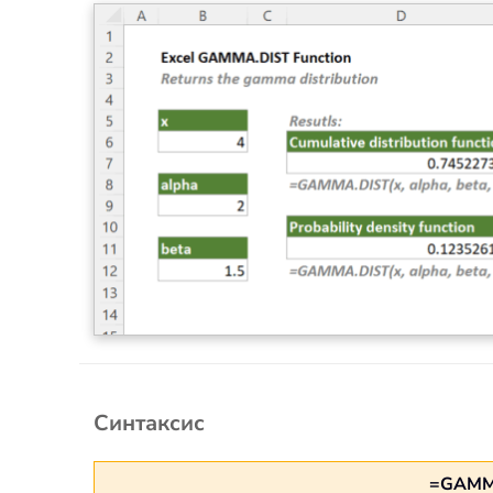
Синтаксис
=GAMM