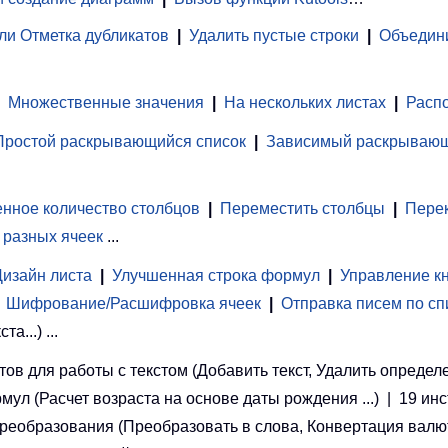
ли Отметка дубликатов
|
Удалить пустые строки
|
Объедини
Множественные значения
|
На нескольких листах
|
Распо
Простой раскрывающийся список
|
Зависимый раскрывающ
нное количество столбцов
|
Переместить столбцы
|
Перек
 разных ячеек
...
Дизайн листа
|
Улучшенная строка формул
|
Управление к
Шифрование/Расшифровка ячеек
|
Отправка писем по сп
...) ...
ов для работы с текстом (Добавить текст, Удалить определ
рмул (Расчет возраста на основе даты рождения ...) | 19 ин
 преобразования (Преобразовать в слова, Конвертация валют