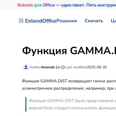
Kutools
для
Office
— один пакет. Пять инстру
Перейти к содержимому
ExtendOffice
Решения
Скачать
Ц
Функция GAMMA.DI
Author
Amanda Li
•
Last modified
2025-08-26
Функция GAMMA.DIST возвращает гамма-распред
асимметричное распределение, например, при 
Функция GAMMA.DIST была представлена в E
версий Excel следует использовать функци