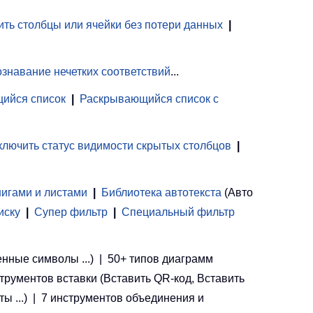
ть столбцы или ячейки без потери данных
|
знавание нечетких соответствий
...
ийся список
|
Раскрывающийся список с
лючить статус видимости скрытых столбцов
|
нигами и листами
 | 
Библиотека автотекста
(Авто
иску
|
Супер фильтр
|
Специальный фильтр
енные символы ...) | 50+ типов диаграмм
струментов вставки (Вставить QR-код, Вставить
ы ...) | 7 инструментов объединения и