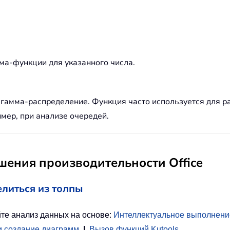
а-функции для указанного числа.
мма-распределение. Функция часто используется для рас
мер, при анализе очередей.
ения производительности Office
елиться из толпы
те анализ данных на основе:
Интеллектуальное выполнени
и создание диаграмм
|
Вызов функций Kutools
…