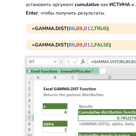
установить аргумент
cumulative
как
ИСТИНА
и
Enter
, чтобы получить результаты.
=GAMMA.DIST(
B6
,
B9
,
B12
,
TRUE
)
=GAMMA.DIST(
B6
,
B9
,
B12
,
FALSE
)