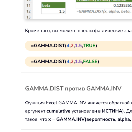
Кроме того, вы можете ввести фактические зн
=GAMMA.DIST(
4
,
2
,
1.5
,
TRUE
)
=GAMMA.DIST(
4
,
2
,
1.5
,
FALSE
)
GAMMA.DIST против GAMMA.INV
Функция Excel GAMMA.INV является обратной к
аргумент
cumulative
установлен в
ИСТИНА
). 
такое, что
x = GAMMA.INV(вероятность, alpha, 