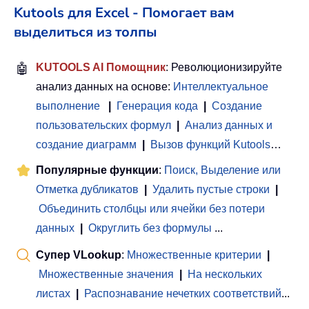
Kutools для Excel - Помогает вам
выделиться из толпы
🤖
KUTOOLS AI Помощник
: Революционизируйте
анализ данных на основе:
Интеллектуальное
выполнение
|
Генерация кода
|
Создание
пользовательских формул
|
Анализ данных и
создание диаграмм
|
Вызов функций Kutools
…
Популярные функции
:
Поиск, Выделение или
Отметка дубликатов
|
Удалить пустые строки
|
Объединить столбцы или ячейки без потери
данных
|
Округлить без формулы
...
Супер VLookup
:
Множественные критерии
|
Множественные значения
|
На нескольких
листах
|
Распознавание нечетких соответствий
...