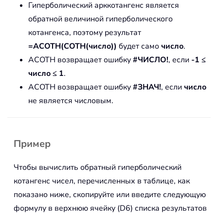
Гиперболический арккотангенс является
обратной величиной гиперболического
котангенса, поэтому результат
=ACOTH(COTH(число))
будет само
число
.
ACOTH возвращает ошибку
#ЧИСЛО!
, если
-1 ≤
число ≤ 1
.
ACOTH возвращает ошибку
#ЗНАЧ!
, если
число
не является числовым.
Пример
Чтобы вычислить обратный гиперболический
котангенс чисел, перечисленных в таблице, как
показано ниже, скопируйте или введите следующую
формулу в верхнюю ячейку (D6) списка результатов