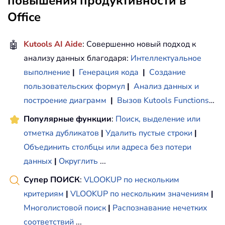
повышения продуктивности в
Office
🤖
Kutools AI Aide
: Совершенно новый подход к
анализу данных благодаря:
Интеллектуальное
выполнение
|
Генерация кода
|
Создание
пользовательских формул
|
Анализ данных и
построение диаграмм
|
Вызов Kutools Functions
…
Популярные функции
:
Поиск, выделение или
отметка дубликатов
|
Удалить пустые строки
|
Объединить столбцы или адреса без потери
данных
|
Округлить
...
Супер ПОИСК
:
VLOOKUP по нескольким
критериям
|
VLOOKUP по нескольким значениям
|
Многолистовой поиск
|
Распознавание нечетких
соответствий
...