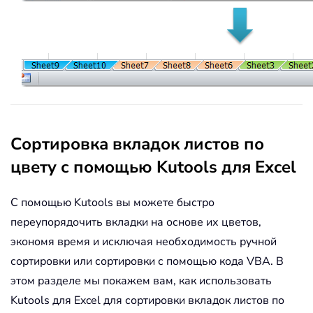
Next
Next
For
 i 
=
 n 
To
1
Step
-
1
        Application
.
ActiveWorkbook
.
Wo
Next
End
If
Application
.
ScreenUpdating 
=
True
End
Sub
Сортировка вкладок листов по
цвету с помощью Kutools для Excel
С помощью Kutools вы можете быстро
переупорядочить вкладки на основе их цветов,
экономя время и исключая необходимость ручной
сортировки или сортировки с помощью кода VBA. В
этом разделе мы покажем вам, как использовать
Kutools для Excel для сортировки вкладок листов по