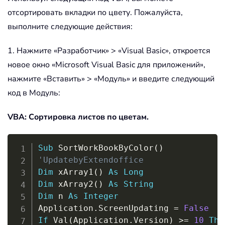
отсортировать вкладки по цвету. Пожалуйста,
выполните следующие действия:
1. Нажмите «Разработчик»
> «Visual Basic», откроется
новое
окно «Microsoft Visual Basic для приложений»,
нажмите «Вставить» > «Модуль» и введите следующий
код в Модуль:
VBA: Сортировка листов по цветам.
Copy
Sub
 SortWorkBookByColor
(
)
'UpdatebyExtendoffice
Dim
 xArray1
(
)
As
Long
Dim
 xArray2
(
)
As
String
Dim
 n 
As
Integer
Application
.
ScreenUpdating 
=
False
If
 Val
(
Application
.
Version
)
>
=
10
The