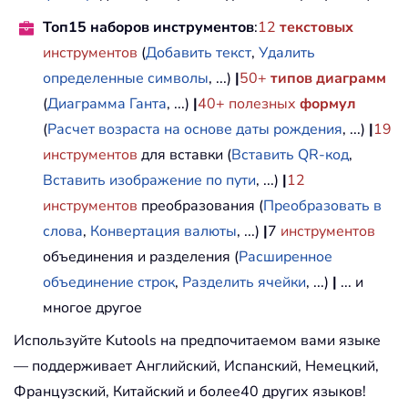
Топ15 наборов инструментов
:
12
текстовых
инструментов
(
Добавить текст
,
Удалить
определенные символы
, ...)
|
50+
типов диаграмм
(
Диаграмма Ганта
, ...)
|
40+ полезных
формул
(
Расчет возраста на основе даты рождения
, ...)
|
19
инструментов
для вставки (
Вставить QR-код
,
Вставить изображение по пути
, ...)
|
12
инструментов
преобразования (
Преобразовать в
слова
,
Конвертация валюты
, ...)
|
7
инструментов
объединения и разделения (
Расширенное
объединение строк
,
Разделить ячейки
, ...)
|
... и
многое другое
Используйте Kutools на предпочитаемом вами языке
— поддерживает Английский, Испанский, Немецкий,
Французский, Китайский и более40 других языков!