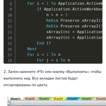
For
 i 
=
1
To
 Application
.
ActiveWo
If
 Application
.
ActiveWorkbook
            n 
=
 n 
+
1
ReDim
 Preserve xArray1
(
1
ReDim
 Preserve xArray2
(
1
            xArray1
(
n
)
=
 Application
.
            xArray2
(
n
)
=
 Application
.
End
If
Next
For
 i 
=
1
To
 n

For
 j 
=
 i 
To
 n

If
 xArray1
(
j
)
<
 xArray1
(
i
2. Затем нажмите «F5» или кнопку «Выполнить», чтобы
                temp 
=
 xArray2
(
i
)
                xArray2
(
i
)
=
 xArray2
(
выполнить код. Все вкладки листов будут
                xArray2
(
j
)
=
 temp

отсортированы по цвету.
                temp 
=
 xArray1
(
i
)
                xArray1
(
i
)
=
 xArray1
(
                xArray1
(
j
)
=
 temp

End
If