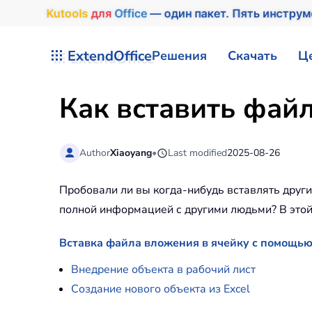
Kutools
для
Office
— один пакет. Пять инстру
Перейти к содержимому
ExtendOffice
Решения
Скачать
Ц
Как вставить файл
Author
Xiaoyang
•
Last modified
2025-08-26
Пробовали ли вы когда-нибудь вставлять други
полной информацией с другими людьми? В этой 
Вставка файла вложения в ячейку с помощью
Внедрение объекта в рабочий лист
Создание нового объекта из Excel