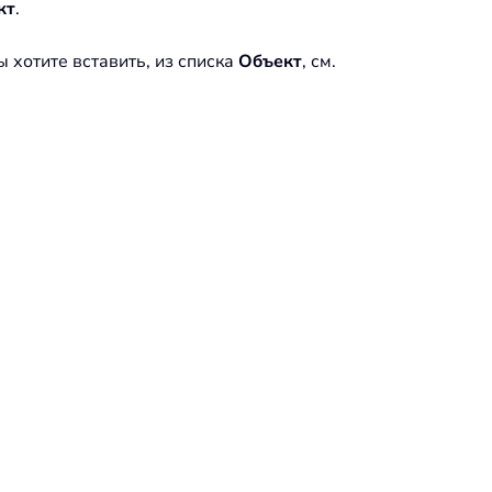
кт
.
ы хотите вставить, из списка
Объект
, см.