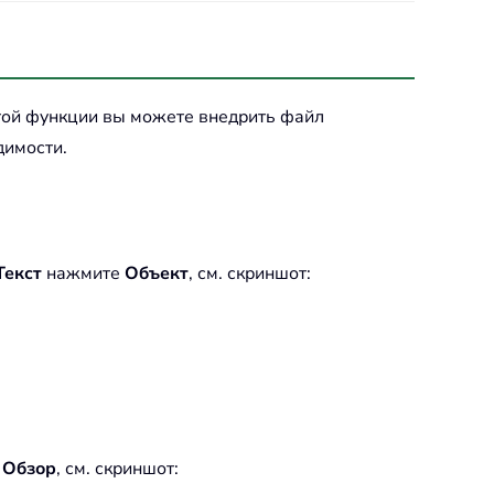
той функции вы можете внедрить файл
димости.
Текст
нажмите
Объект
, см. скриншот:
у
Обзор
, см. скриншот: