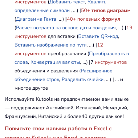
инструментов
(
Добавить текст
,
Удалить
определенные символы
, ...)
|
50+
типов диаграмм
(
Диаграмма Ганта
, ...)
|
40+ полезных
формул
(
Расчет возраста на основе даты рождения
, ...)
|
19
инструментов
для вставки (
Вставить QR-код
,
Вставить изображение по пути
, ...)
|
12
инструментов
преобразования (
Преобразовать в
слова
,
Конвертация валюты
, ...)
|
7
инструментов
объединения и разделения (
Расширенное
объединение строк
,
Разделить ячейки
, ...)
|
... и
многое другое
Используйте Kutools на предпочитаемом вами языке
— поддерживает Английский, Испанский, Немецкий,
Французский, Китайский и более40 других языков!
Повысьте свои навыки работы в Excel с
помощью Kutools для Excel и ощутите