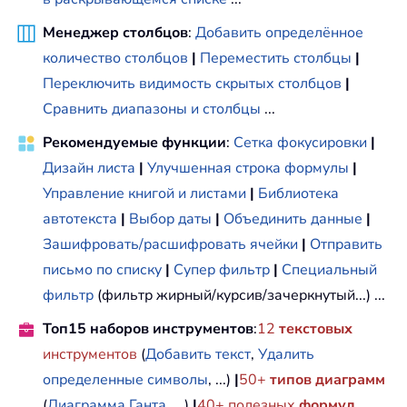
Менеджер столбцов
:
Добавить определённое
количество столбцов
|
Переместить столбцы
|
Переключить видимость скрытых столбцов
|
Сравнить диапазоны и столбцы
...
Рекомендуемые функции
:
Сетка фокусировки
|
Дизайн листа
|
Улучшенная строка формулы
|
Управление книгой и листами
|
Библиотека
автотекста
|
Выбор даты
|
Объединить данные
|
Зашифровать/расшифровать ячейки
|
Отправить
письмо по списку
|
Супер фильтр
|
Специальный
фильтр
(фильтр жирный/курсив/зачеркнутый...) ...
Топ15 наборов инструментов
:
12
текстовых
инструментов
(
Добавить текст
,
Удалить
определенные символы
, ...)
|
50+
типов диаграмм
(
Диаграмма Ганта
, ...)
|
40+ полезных
формул