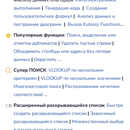
выполнение
|
Генерация кода
|
Создание
пользовательских формул
|
Анализ данных и
построение диаграмм
|
Вызов Kutools Functions
…
Популярные функции
:
Поиск, выделение или
отметка дубликатов
|
Удалить пустые строки
|
Объединить столбцы или адреса без потери
данных
|
Округлить
...
Супер ПОИСК
:
VLOOKUP по нескольким
критериям
|
VLOOKUP по нескольким значениям
|
Многолистовой поиск
|
Распознавание нечетких
соответствий
...
Расширенный раскрывающийся список
:
Быстро
создать раскрывающийся список
|
Зависимый
раскрывающийся список
|
Множественный выбор
в раскрывающемся списке
...