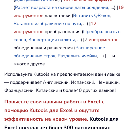
(
Расчет возраста на основе даты рождения
, ...)
|
19
инструментов
для вставки (
Вставить QR-код
,
Вставить изображение по пути
, ...)
|
12
инструментов
преобразования (
Преобразовать в
слова
,
Конвертация валюты
, ...)
|
7
инструментов
объединения и разделения (
Расширенное
объединение строк
,
Разделить ячейки
, ...)
|
... и
многое другое
Используйте Kutools на предпочитаемом вами языке
— поддерживает Английский, Испанский, Немецкий,
Французский, Китайский и более40 других языков!
Повысьте свои навыки работы в Excel с
помощью Kutools для Excel и ощутите
эффективность на новом уровне.
Kutools для
Excel предлагает более300 расширенных