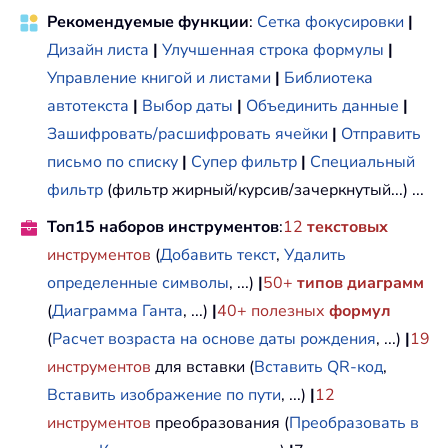
Рекомендуемые функции
:
Сетка фокусировки
|
Дизайн листа
|
Улучшенная строка формулы
|
Управление книгой и листами
|
Библиотека
автотекста
|
Выбор даты
|
Объединить данные
|
Зашифровать/расшифровать ячейки
|
Отправить
письмо по списку
|
Супер фильтр
|
Специальный
фильтр
(фильтр жирный/курсив/зачеркнутый...) ...
Топ15 наборов инструментов
:
12
текстовых
инструментов
(
Добавить текст
,
Удалить
определенные символы
, ...)
|
50+
типов диаграмм
(
Диаграмма Ганта
, ...)
|
40+ полезных
формул
(
Расчет возраста на основе даты рождения
, ...)
|
19
инструментов
для вставки (
Вставить QR-код
,
Вставить изображение по пути
, ...)
|
12
инструментов
преобразования (
Преобразовать в