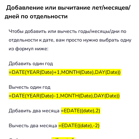
Добавление или вычитание лет/месяцев/
дней по отдельности
Чтобы добавить или вычесть годы/месяцы/дни по
отдельности к дате, вам просто нужно выбрать одну
из формул ниже:
Добавить один год
=DATE(YEAR(Date)+1,MONTH(Date),DAY(Date))
Вычесть один год
=DATE(YEAR(Date)-1,MONTH(Date),DAY(Date))
Добавить два месяца
=EDATE((date),2)
Вычесть два месяца
=EDATE((date),-2)