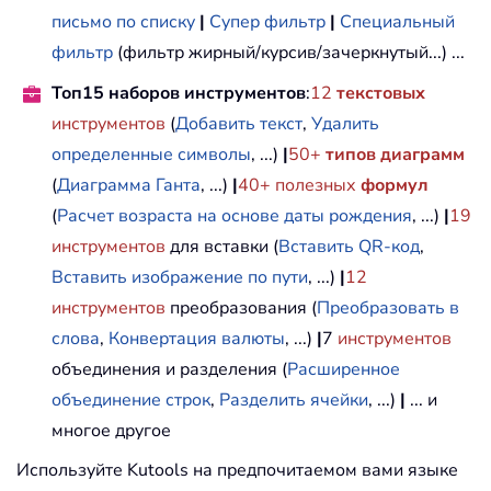
письмо по списку
|
Супер фильтр
|
Специальный
фильтр
(фильтр жирный/курсив/зачеркнутый...) ...
Топ15 наборов инструментов
:
12
текстовых
инструментов
(
Добавить текст
,
Удалить
определенные символы
, ...)
|
50+
типов диаграмм
(
Диаграмма Ганта
, ...)
|
40+ полезных
формул
(
Расчет возраста на основе даты рождения
, ...)
|
19
инструментов
для вставки (
Вставить QR-код
,
Вставить изображение по пути
, ...)
|
12
инструментов
преобразования (
Преобразовать в
слова
,
Конвертация валюты
, ...)
|
7
инструментов
объединения и разделения (
Расширенное
объединение строк
,
Разделить ячейки
, ...)
|
... и
многое другое
Используйте Kutools на предпочитаемом вами языке