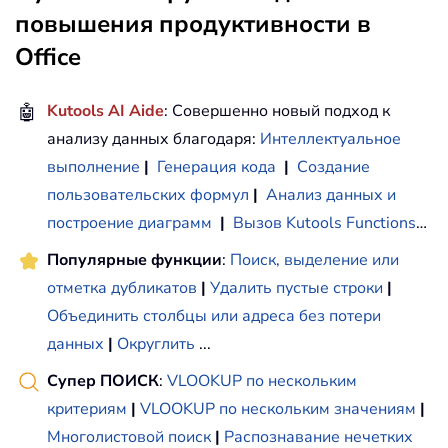
повышения продуктивности в
Office
🤖
Kutools AI Aide
: Совершенно новый подход к
анализу данных благодаря:
Интеллектуальное
выполнение
|
Генерация кода
|
Создание
пользовательских формул
|
Анализ данных и
построение диаграмм
|
Вызов Kutools Functions
…
Популярные функции
:
Поиск, выделение или
отметка дубликатов
|
Удалить пустые строки
|
Объединить столбцы или адреса без потери
данных
|
Округлить
...
Супер ПОИСК
:
VLOOKUP по нескольким
критериям
|
VLOOKUP по нескольким значениям
|
Многолистовой поиск
|
Распознавание нечетких