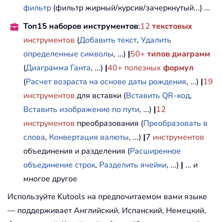
фильтр
(фильтр жирный/курсив/зачеркнутый...) ...
Топ15 наборов инструментов
:
12
текстовых
инструментов
(
Добавить текст
,
Удалить
определенные символы
, ...)
|
50+
типов диаграмм
(
Диаграмма Ганта
, ...)
|
40+ полезных
формул
(
Расчет возраста на основе даты рождения
, ...)
|
19
инструментов
для вставки (
Вставить QR-код
,
Вставить изображение по пути
, ...)
|
12
инструментов
преобразования (
Преобразовать в
слова
,
Конвертация валюты
, ...)
|
7
инструментов
объединения и разделения (
Расширенное
объединение строк
,
Разделить ячейки
, ...)
|
... и
многое другое
Используйте Kutools на предпочитаемом вами языке
— поддерживает Английский, Испанский, Немецкий,