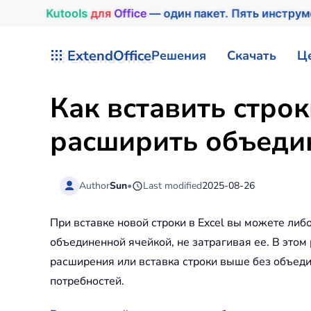
Kutools
для
Office
— один пакет. Пять инстру
Перейти к содержимому
ExtendOffice
Решения
Скачать
Ц
Как вставить строк
расширить объеди
Author
Sun
•
Last modified
2025-08-26
При вставке новой строки в Excel вы можете либ
объединенной ячейкой, не затрагивая ее. В этом
расширения или вставка строки выше без объеди
потребностей.