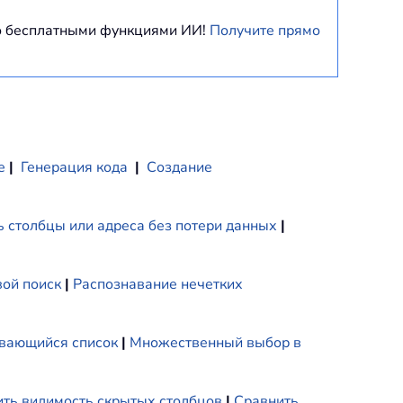
но бесплатными функциями ИИ!
Получите прямо
е
|
Генерация кода
|
Создание
 столбцы или адреса без потери данных
|
ой поиск
|
Распознавание нечетких
вающийся список
|
Множественный выбор в
ть видимость скрытых столбцов
|
Сравнить