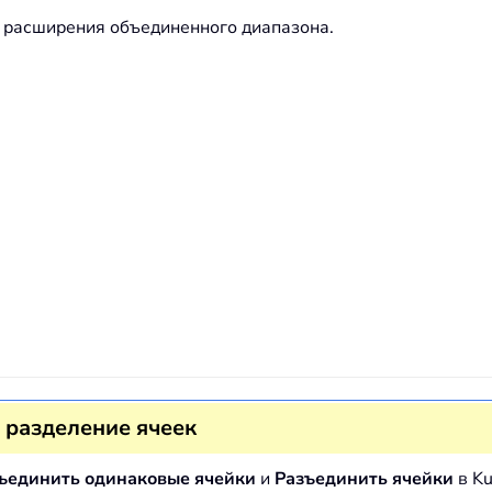
з расширения объединенного диапазона.
 разделение ячеек
ъединить одинаковые ячейки
и
Разъединить ячейки
в Ku