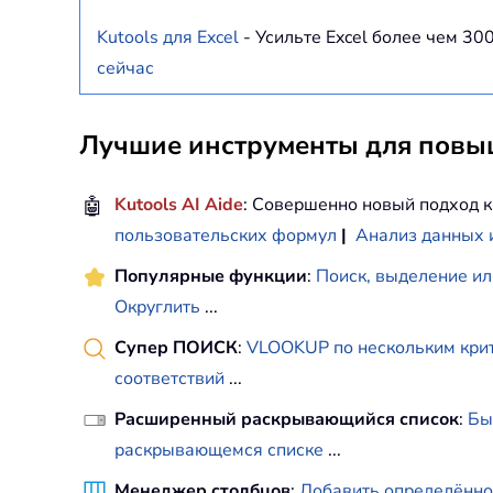
Kutools для Excel
- Усильте Excel более чем 3
сейчас
Лучшие инструменты для повыш
🤖
Kutools AI Aide
: Совершенно новый подход к
пользовательских формул
|
Анализ данных 
Популярные функции
:
Поиск, выделение ил
Округлить
...
Супер ПОИСК
:
VLOOKUP по нескольким кри
соответствий
...
Расширенный раскрывающийся список
:
Бы
раскрывающемся списке
...
Менеджер столбцов
:
Добавить определённо