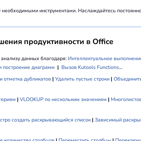
00 необходимыми инструментами. Наслаждайтесь постоян
ения продуктивности в Office
 анализу данных благодаря:
Интеллектуальное выполнени
и построение диаграмм
|
Вызов Kutools Functions
…
и отметка дубликатов
|
Удалить пустые строки
|
Объединить
териям
|
VLOOKUP по нескольким значениям
|
Многолистов
стро создать раскрывающийся список
|
Зависимый раскры
е количество столбцов
|
Переместить столбцы
|
Переключи