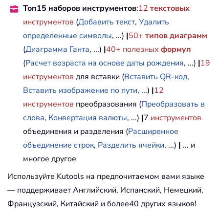
Топ15 наборов инструментов
:
12
текстовых
инструментов
(
Добавить текст
,
Удалить
определенные символы
, ...)
|
50+
типов диаграмм
(
Диаграмма Ганта
, ...)
|
40+ полезных
формул
(
Расчет возраста на основе даты рождения
, ...)
|
19
инструментов
для вставки (
Вставить QR-код
,
Вставить изображение по пути
, ...)
|
12
инструментов
преобразования (
Преобразовать в
слова
,
Конвертация валюты
, ...)
|
7
инструментов
объединения и разделения (
Расширенное
объединение строк
,
Разделить ячейки
, ...)
|
... и
многое другое
Используйте Kutools на предпочитаемом вами языке
— поддерживает Английский, Испанский, Немецкий,
Французский, Китайский и более40 других языков!