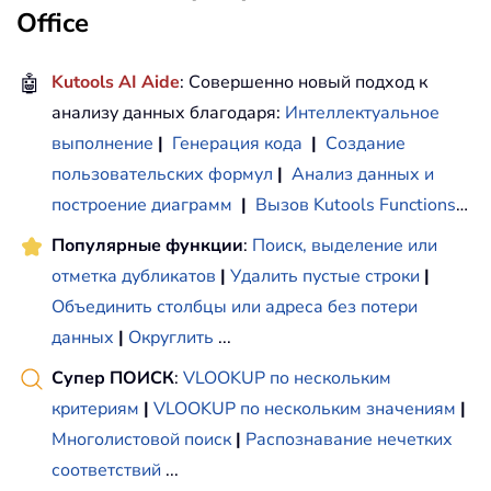
Office
🤖
Kutools AI Aide
: Совершенно новый подход к
анализу данных благодаря:
Интеллектуальное
выполнение
|
Генерация кода
|
Создание
пользовательских формул
|
Анализ данных и
построение диаграмм
|
Вызов Kutools Functions
…
Популярные функции
:
Поиск, выделение или
отметка дубликатов
|
Удалить пустые строки
|
Объединить столбцы или адреса без потери
данных
|
Округлить
...
Супер ПОИСК
:
VLOOKUP по нескольким
критериям
|
VLOOKUP по нескольким значениям
|
Многолистовой поиск
|
Распознавание нечетких
соответствий
...