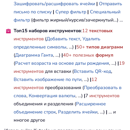
Зашифровать/расшифровать ячейки
|
Отправить
письмо по списку
|
Супер фильтр
|
Специальный
фильтр
(фильтр жирный/курсив/зачеркнутый...) ...
Топ15 наборов инструментов
:
12
текстовых
инструментов
(
Добавить текст
,
Удалить
определенные символы
, ...)
|
50+
типов диаграмм
(
Диаграмма Ганта
, ...)
|
40+ полезных
формул
(
Расчет возраста на основе даты рождения
, ...)
|
19
инструментов
для вставки (
Вставить QR-код
,
Вставить изображение по пути
, ...)
|
12
инструментов
преобразования (
Преобразовать в
слова
,
Конвертация валюты
, ...)
|
7
инструментов
объединения и разделения (
Расширенное
объединение строк
,
Разделить ячейки
, ...)
|
... и
многое другое