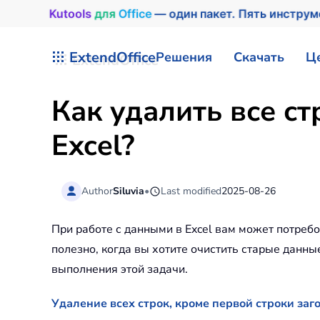
Kutools
для
Office
— один пакет. Пять инстру
Перейти к содержимому
ExtendOffice
Решения
Скачать
Ц
Как удалить все ст
Excel?
Author
Siluvia
•
Last modified
2025-08-26
При работе с данными в Excel вам может потребов
полезно, когда вы хотите очистить старые данны
выполнения этой задачи.
Удаление всех строк, кроме первой строки за