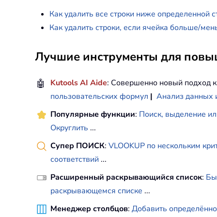
Как удалить все строки ниже определенной ст
Как удалить строки, если ячейка больше/мен
Лучшие инструменты для повыш
🤖
Kutools AI Aide
: Совершенно новый подход к
пользовательских формул
|
Анализ данных 
Популярные функции
:
Поиск, выделение ил
Округлить
...
Супер ПОИСК
:
VLOOKUP по нескольким кри
соответствий
...
Расширенный раскрывающийся список
:
Бы
раскрывающемся списке
...
Менеджер столбцов
:
Добавить определённо