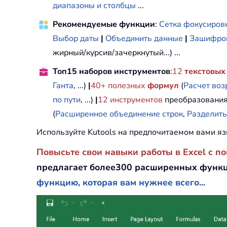
диапазоны и столбцы
...
Рекомендуемые функции
:
Сетка фокусиров
Выбор даты
|
Объединить данные
|
Зашифров
жирный/курсив/зачеркнутый...) ...
Топ15 наборов инструментов
:
12
текстовых
Ганта
, ...)
|
40+ полезных
формул
(
Расчет воз
по пути
, ...)
|
12
инструментов
преобразования
(
Расширенное объединение строк
,
Разделить
Используйте Kutools на предпочитаемом вами яз
Повысьте свои навыки работы в Excel с п
предлагает более300 расширенных функц
функцию, которая вам нужнее всего...