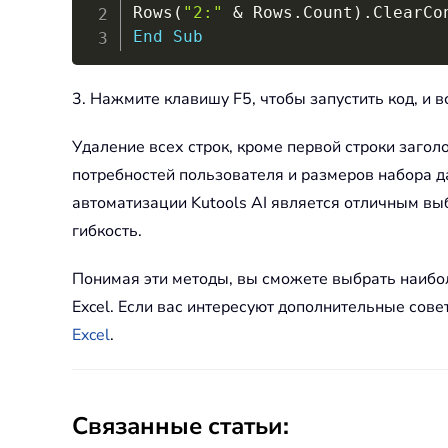
Rows
(
"2:"
&
 Rows
.
Count
)
.
End
Sub
3. Нажмите клавишу F5, чтобы запустить код, и в
Удаление всех строк, кроме первой строки заго
потребностей пользователя и размеров набора д
автоматизации Kutools AI является отличным в
гибкость.
Понимая эти методы, вы сможете выбрать наибо
Excel. Если вас интересуют дополнительные совет
Excel
.
Связанные статьи: