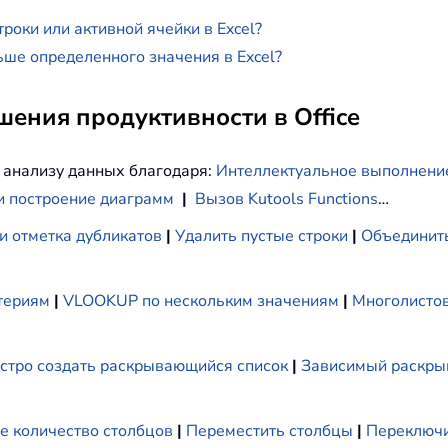
роки или активной ячейки в Excel?
ьше определенного значения в Excel?
ения продуктивности в Office
 анализу данных благодаря:
Интеллектуальное выполнени
и построение диаграмм
|
Вызов Kutools Functions
…
и отметка дубликатов
|
Удалить пустые строки
|
Объединить
териям
|
VLOOKUP по нескольким значениям
|
Многолистов
стро создать раскрывающийся список
|
Зависимый раскры
е количество столбцов
|
Переместить столбцы
|
Переключи