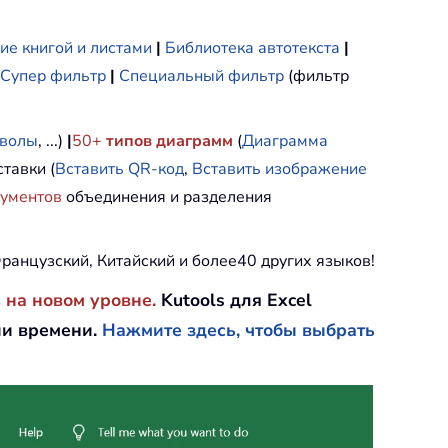
ие книгой и листами
|
Библиотека автотекста
|
Супер фильтр
|
Специальный фильтр
(фильтр
мволы
, ...)
|
50+
типов диаграмм
(
Диаграмма
тавки (
Вставить QR-код
,
Вставить изображение
рументов
объединения и разделения
ранцузский, Китайский и более40 других языков!
 на новом уровне.
Kutools для Excel
ии времени.
Нажмите здесь, чтобы выбрать