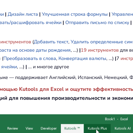
ки
|
Дизайн листа
|
Улучшенная строка формулы
|
Управлен
ать/расшифровать ячейки
|
Отправить письмо по списку
|
инструментов
(
Добавить текст
,
Удалить определенные си
раста на основе даты рождения
, ...)
|
19
инструментов
для вс
 (
Преобразовать в слова
,
Конвертация валюты
, ...)
|
7
инст
 ячейки
, ...)
|
... и многое другое
ыке — поддерживает Английский, Испанский, Немецкий, Ф
омощью Kutools для Excel и ощутите эффективность
ий для повышения производительности и эконом