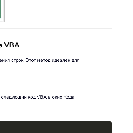
да VBA
ния строк. Этот метод идеален для
те следующий код VBA в окно Кода.
Copy