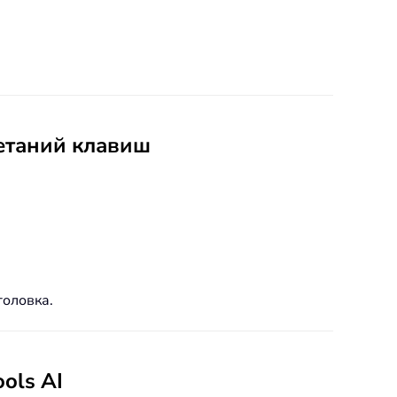
четаний клавиш
головка.
ols AI