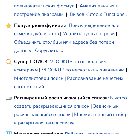
пользовательских формул
|
Анализ данных и
построение диаграмм
|
Вызов Kutools Functions
…
Популярные функции
:
Поиск, выделение или
отметка дубликатов
|
Удалить пустые строки
|
Объединить столбцы или адреса без потери
данных
|
Округлить
...
Супер ПОИСК
:
VLOOKUP по нескольким
критериям
|
VLOOKUP по нескольким значениям
|
Многолистовой поиск
|
Распознавание нечетких
соответствий
...
Расширенный раскрывающийся список
:
Быстро
создать раскрывающийся список
|
Зависимый
раскрывающийся список
|
Множественный выбор
в раскрывающемся списке
...
Менеджер столбцов
:
Добавить определённое