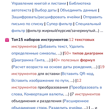
Управление книгой и листами
|
Библиотека
автотекста
|
Выбор даты
|
Объединить данные
|
Зашифровать/расшифровать ячейки
|
Отправить
письмо по списку
|
Супер фильтр
|
Специальный
фильтр
(фильтр жирный/курсив/зачеркнутый...) ...
Топ15 наборов инструментов
:
12
текстовых
инструментов
(
Добавить текст
,
Удалить
определенные символы
, ...)
|
50+
типов диаграмм
(
Диаграмма Ганта
, ...)
|
40+ полезных
формул
(
Расчет возраста на основе даты рождения
, ...)
|
19
инструментов
для вставки (
Вставить QR-код
,
Вставить изображение по пути
, ...)
|
12
инструментов
преобразования (
Преобразовать в
слова
,
Конвертация валюты
, ...)
|
7
инструментов
объединения и разделения (
Расширенное
объединение строк
,
Разделить ячейки
, ...)
|
... и