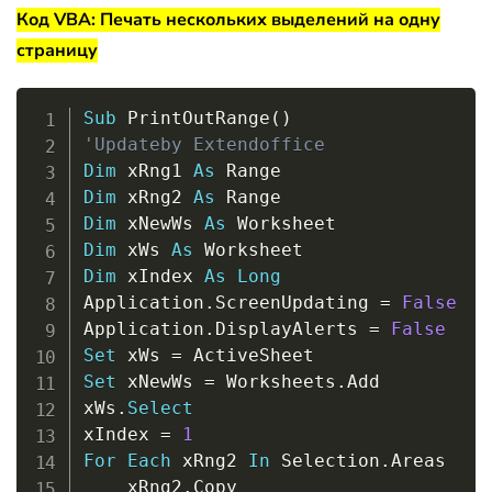
Код VBA: Печать нескольких выделений на одну
страницу
Copy
Sub
 PrintOutRange
(
)
'Updateby Extendoffice
Dim
 xRng1 
As
Dim
 xRng2 
As
Dim
 xNewWs 
As
Dim
 xWs 
As
Dim
 xIndex 
As
Long
Application
.
ScreenUpdating 
=
False
Application
.
DisplayAlerts 
=
False
Set
 xWs 
=
Set
 xNewWs 
=
 Worksheets
.
Add

xWs
.
Select
xIndex 
=
1
For
Each
 xRng2 
In
 Selection
.
Areas

    xRng2
.
Copy
