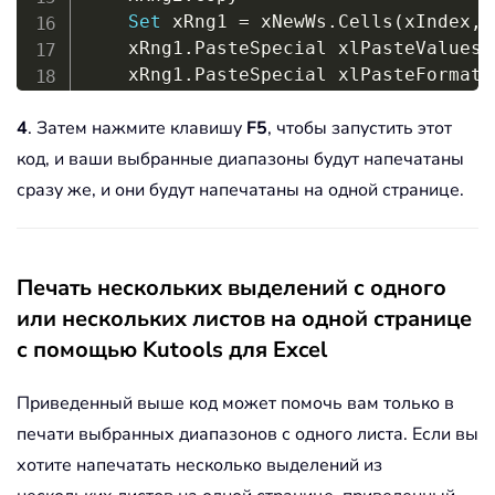
Set
 xRng1 
=
 xNewWs
.
Cells
(
xIndex
,
    xRng1
.
PasteSpecial xlPasteValues

    xRng1
.
PasteSpecial xlPasteFormats

    xIndex 
=
 xIndex 
+
 xRng2
.
Rows
.
4
. Затем нажмите клавишу
F5
, чтобы запустить этот
Next
xNewWs
.
Columns
.
AutoFit

код, и ваши выбранные диапазоны будут напечатаны
xNewWs
.
PrintOut

сразу же, и они будут напечатаны на одной странице.
xNewWs
.
Delete

Application
.
DisplayAlerts 
=
True
Application
.
ScreenUpdating 
=
True
Печать нескольких выделений с одного
End
Sub
или нескольких листов на одной странице
с помощью Kutools для Excel
Приведенный выше код может помочь вам только в
печати выбранных диапазонов с одного листа. Если вы
хотите напечатать несколько выделений из