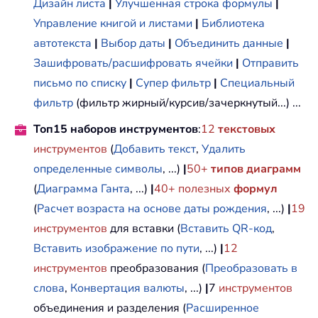
Дизайн листа
|
Улучшенная строка формулы
|
Управление книгой и листами
|
Библиотека
автотекста
|
Выбор даты
|
Объединить данные
|
Зашифровать/расшифровать ячейки
|
Отправить
письмо по списку
|
Супер фильтр
|
Специальный
фильтр
(фильтр жирный/курсив/зачеркнутый...) ...
Топ15 наборов инструментов
:
12
текстовых
инструментов
(
Добавить текст
,
Удалить
определенные символы
, ...)
|
50+
типов диаграмм
(
Диаграмма Ганта
, ...)
|
40+ полезных
формул
(
Расчет возраста на основе даты рождения
, ...)
|
19
инструментов
для вставки (
Вставить QR-код
,
Вставить изображение по пути
, ...)
|
12
инструментов
преобразования (
Преобразовать в
слова
,
Конвертация валюты
, ...)
|
7
инструментов
объединения и разделения (
Расширенное