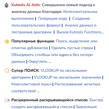
🤖
Kutools AI Aide
: Совершенно новый подход к
анализу данных благодаря:
Интеллектуальное
выполнение
|
Генерация кода
|
Создание
пользовательских формул
|
Анализ данных и
построение диаграмм
|
Вызов Kutools Functions
…
Популярные функции
:
Поиск, выделение или
отметка дубликатов
|
Удалить пустые строки
|
Объединить столбцы или адреса без потери
данных
|
Округлить
...
Супер ПОИСК
:
VLOOKUP по нескольким
критериям
|
VLOOKUP по нескольким значениям
|
Многолистовой поиск
|
Распознавание нечетких
соответствий
...
Расширенный раскрывающийся список
:
Быстро
создать раскрывающийся список
|
Зависимый