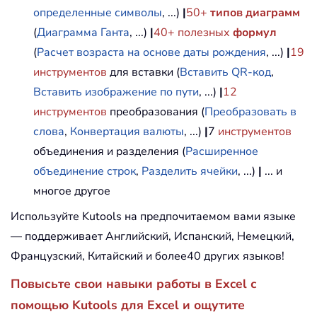
определенные символы
, ...)
|
50+
типов диаграмм
(
Диаграмма Ганта
, ...)
|
40+ полезных
формул
(
Расчет возраста на основе даты рождения
, ...)
|
19
инструментов
для вставки (
Вставить QR-код
,
Вставить изображение по пути
, ...)
|
12
инструментов
преобразования (
Преобразовать в
слова
,
Конвертация валюты
, ...)
|
7
инструментов
объединения и разделения (
Расширенное
объединение строк
,
Разделить ячейки
, ...)
|
... и
многое другое
Используйте Kutools на предпочитаемом вами языке
— поддерживает Английский, Испанский, Немецкий,
Французский, Китайский и более40 других языков!
Повысьте свои навыки работы в Excel с
помощью Kutools для Excel и ощутите