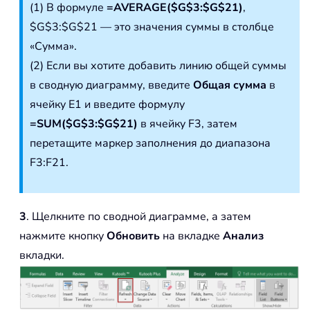
(1) В формуле
=AVERAGE($G$3:$G$21)
,
$G$3:$G$21 — это значения суммы в столбце
«Сумма».
(2) Если вы хотите добавить линию общей суммы
в сводную диаграмму, введите
Общая сумма
в
ячейку E1 и введите формулу
=SUM($G$3:$G$21)
в ячейку F3, затем
перетащите маркер заполнения до диапазона
F3:F21.
3
. Щелкните по сводной диаграмме, а затем
нажмите кнопку
Обновить
на вкладке
Анализ
вкладки.