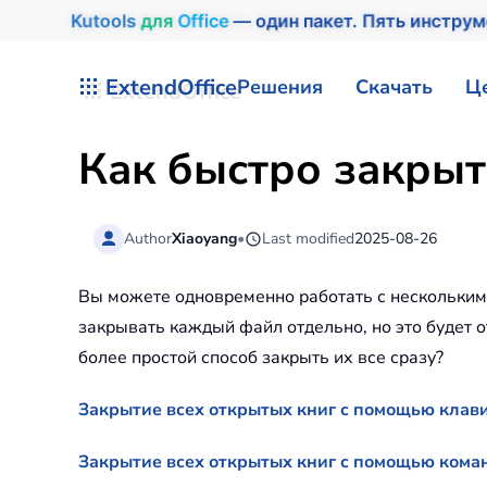
Kutools
для
Office
— один пакет. Пять инстру
Перейти к содержимому
ExtendOffice
Решения
Скачать
Ц
Как быстро закрыт
Author
Xiaoyang
•
Last modified
2025-08-26
Вы можете одновременно работать с несколькими 
закрывать каждый файл отдельно, но это будет о
более простой способ закрыть их все сразу?
Закрытие всех открытых книг с помощью клави
Закрытие всех открытых книг с помощью ком