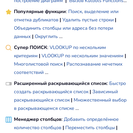
построение диаграмм
|
Вызов Kutools Functions
…
Популярные функции
:
Поиск, выделение или
отметка дубликатов
|
Удалить пустые строки
|
Объединить столбцы или адреса без потери
данных
|
Округлить
...
Супер ПОИСК
:
VLOOKUP по нескольким
критериям
|
VLOOKUP по нескольким значениям
|
Многолистовой поиск
|
Распознавание нечетких
соответствий
...
Расширенный раскрывающийся список
:
Быстро
создать раскрывающийся список
|
Зависимый
раскрывающийся список
|
Множественный выбор
в раскрывающемся списке
...
Менеджер столбцов
:
Добавить определённое
количество столбцов
|
Переместить столбцы
|