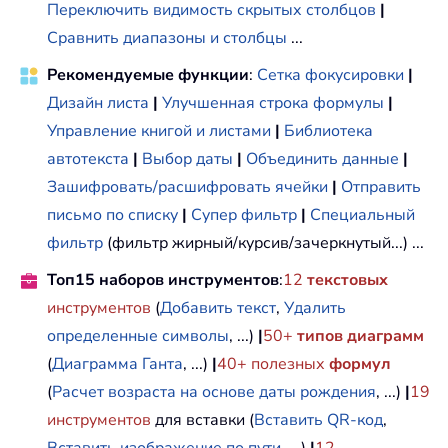
Переключить видимость скрытых столбцов
|
Сравнить диапазоны и столбцы
...
Рекомендуемые функции
:
Сетка фокусировки
|
Дизайн листа
|
Улучшенная строка формулы
|
Управление книгой и листами
|
Библиотека
автотекста
|
Выбор даты
|
Объединить данные
|
Зашифровать/расшифровать ячейки
|
Отправить
письмо по списку
|
Супер фильтр
|
Специальный
фильтр
(фильтр жирный/курсив/зачеркнутый...) ...
Топ15 наборов инструментов
:
12
текстовых
инструментов
(
Добавить текст
,
Удалить
определенные символы
, ...)
|
50+
типов диаграмм
(
Диаграмма Ганта
, ...)
|
40+ полезных
формул
(
Расчет возраста на основе даты рождения
, ...)
|
19
инструментов
для вставки (
Вставить QR-код
,
Вставить изображение по пути
, ...)
|
12