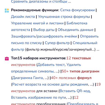
Сравнить диапазоны и столбцы
...
Рекомендуемые функции
:
Сетка фокусировки
|
Дизайн листа
|
Улучшенная строка формулы
|
Управление книгой и листами
|
Библиотека
автотекста
|
Выбор даты
|
Объединить данные
|
Зашифровать/расшифровать ячейки
|
Отправить
письмо по списку
|
Супер фильтр
|
Специальный
фильтр
(фильтр жирный/курсив/зачеркнутый...) ...
Топ15 наборов инструментов
:
12
текстовых
инструментов
(
Добавить текст
,
Удалить
определенные символы
, ...)
|
50+
типов диаграмм
(
Диаграмма Ганта
, ...)
|
40+ полезных
формул
(
Расчет возраста на основе даты рождения
, ...)
|
19
инструментов
для вставки (
Вставить QR-код
,
Вставить изображение по пути
, ...)
|
12
инструментов
преобразования (
Преобразовать в