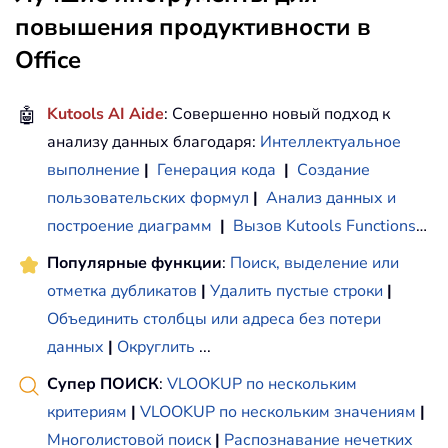
повышения продуктивности в
Office
🤖
Kutools AI Aide
: Совершенно новый подход к
анализу данных благодаря:
Интеллектуальное
выполнение
|
Генерация кода
|
Создание
пользовательских формул
|
Анализ данных и
построение диаграмм
|
Вызов Kutools Functions
…
Популярные функции
:
Поиск, выделение или
отметка дубликатов
|
Удалить пустые строки
|
Объединить столбцы или адреса без потери
данных
|
Округлить
...
Супер ПОИСК
:
VLOOKUP по нескольким
критериям
|
VLOOKUP по нескольким значениям
|
Многолистовой поиск
|
Распознавание нечетких