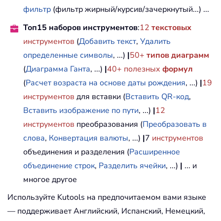
фильтр
(фильтр жирный/курсив/зачеркнутый...) ...
Топ15 наборов инструментов
:
12
текстовых
инструментов
(
Добавить текст
,
Удалить
определенные символы
, ...)
|
50+
типов диаграмм
(
Диаграмма Ганта
, ...)
|
40+ полезных
формул
(
Расчет возраста на основе даты рождения
, ...)
|
19
инструментов
для вставки (
Вставить QR-код
,
Вставить изображение по пути
, ...)
|
12
инструментов
преобразования (
Преобразовать в
слова
,
Конвертация валюты
, ...)
|
7
инструментов
объединения и разделения (
Расширенное
объединение строк
,
Разделить ячейки
, ...)
|
... и
многое другое
Используйте Kutools на предпочитаемом вами языке
— поддерживает Английский, Испанский, Немецкий,