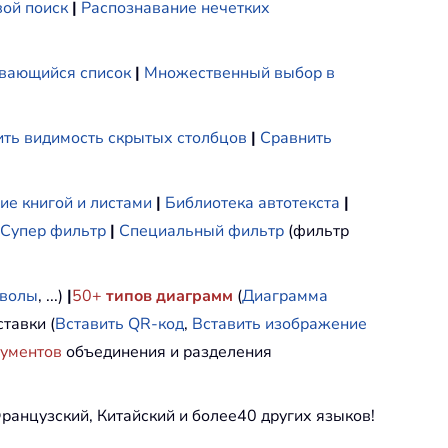
ой поиск
|
Распознавание нечетких
вающийся список
|
Множественный выбор в
ть видимость скрытых столбцов
|
Сравнить
ие книгой и листами
|
Библиотека автотекста
|
Супер фильтр
|
Специальный фильтр
(фильтр
мволы
, ...)
|
50+
типов диаграмм
(
Диаграмма
тавки (
Вставить QR-код
,
Вставить изображение
рументов
объединения и разделения
ранцузский, Китайский и более40 других языков!