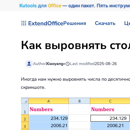
Kutools
для
Office
— один пакет. Пять инстру
Перейти к содержимому
ExtendOffice
Решения
Скачать
Ц
Как выровнять стол
Author
Xiaoyang
•
Last modified
2025-08-26
Иногда нам нужно выровнять числа по десятичной
скриншоте.