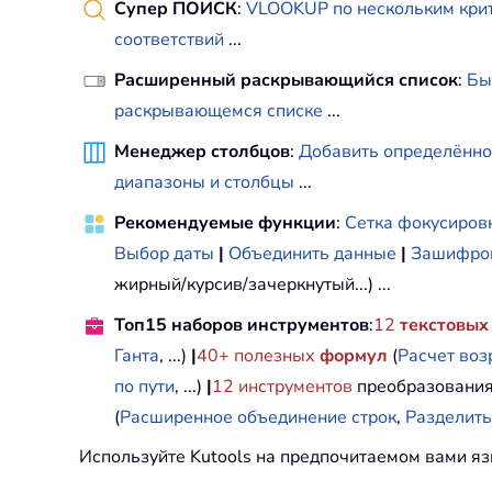
Супер ПОИСК
:
VLOOKUP по нескольким кри
соответствий
...
Расширенный раскрывающийся список
:
Бы
раскрывающемся списке
...
Менеджер столбцов
:
Добавить определённо
диапазоны и столбцы
...
Рекомендуемые функции
:
Сетка фокусиров
Выбор даты
|
Объединить данные
|
Зашифров
жирный/курсив/зачеркнутый...) ...
Топ15 наборов инструментов
:
12
текстовых
Ганта
, ...)
|
40+ полезных
формул
(
Расчет воз
по пути
, ...)
|
12
инструментов
преобразования
(
Расширенное объединение строк
,
Разделить
Используйте Kutools на предпочитаемом вами яз