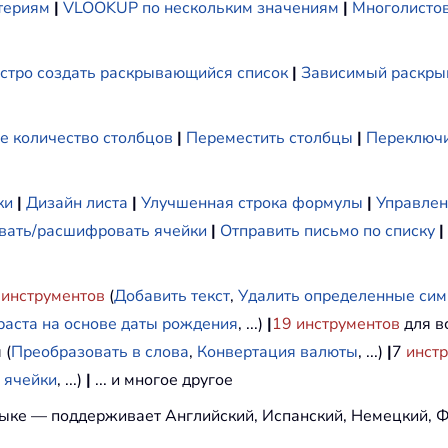
териям
|
VLOOKUP по нескольким значениям
|
Многолистов
стро создать раскрывающийся список
|
Зависимый раскры
е количество столбцов
|
Переместить столбцы
|
Переключи
ки
|
Дизайн листа
|
Улучшенная строка формулы
|
Управлен
ать/расшифровать ячейки
|
Отправить письмо по списку
|
инструментов
(
Добавить текст
,
Удалить определенные си
раста на основе даты рождения
, ...)
|
19
инструментов
для вс
 (
Преобразовать в слова
,
Конвертация валюты
, ...)
|
7
инст
 ячейки
, ...)
|
... и многое другое
ыке — поддерживает Английский, Испанский, Немецкий, Ф