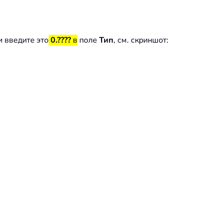
и введите это
0.????
в
поле
Тип
, см. скриншот: