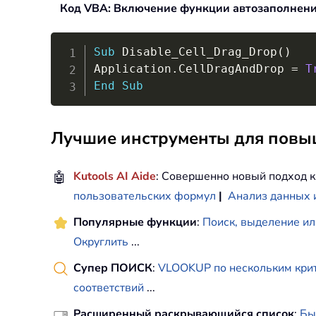
Код VBA: Включение функции автозаполнения
Sub
 Disable_Cell_Drag_Drop
(
)
Application
.
CellDragAndDrop 
=
T
End
Sub
Лучшие инструменты для повыш
🤖
Kutools AI Aide
: Совершенно новый подход к
пользовательских формул
|
Анализ данных 
Популярные функции
:
Поиск, выделение ил
Округлить
...
Супер ПОИСК
:
VLOOKUP по нескольким кри
соответствий
...
Расширенный раскрывающийся список
:
Бы