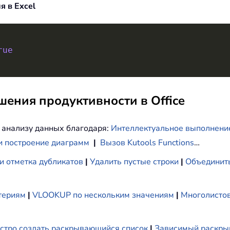
 в Excel
rue
ения продуктивности в Office
 анализу данных благодаря:
Интеллектуальное выполнени
и построение диаграмм
|
Вызов Kutools Functions
…
и отметка дубликатов
|
Удалить пустые строки
|
Объединить
териям
|
VLOOKUP по нескольким значениям
|
Многолистов
стро создать раскрывающийся список
|
Зависимый раскры