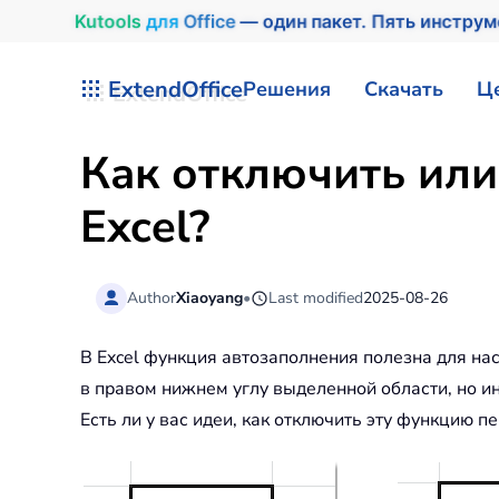
Kutools
для
Office
— один пакет. Пять инстру
Перейти к содержимому
ExtendOffice
Решения
Скачать
Ц
Как отключить или
Excel?
Author
Xiaoyang
•
Last modified
2025-08-26
В Excel функция автозаполнения полезна для на
в правом нижнем углу выделенной области, но и
Есть ли у вас идеи, как отключить эту функцию п