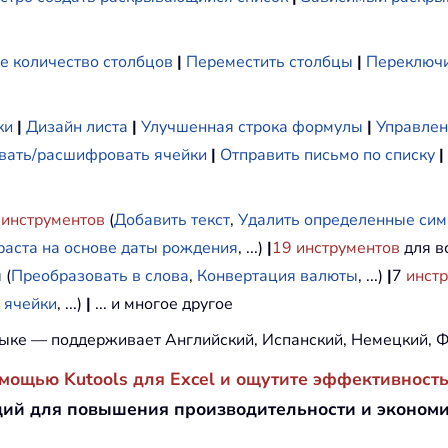
е количество столбцов
|
Переместить столбцы
|
Переключи
ки
|
Дизайн листа
|
Улучшенная строка формулы
|
Управлен
ать/расшифровать ячейки
|
Отправить письмо по списку
|
инструментов
(
Добавить текст
,
Удалить определенные си
раста на основе даты рождения
, ...)
|
19
инструментов
для вс
 (
Преобразовать в слова
,
Конвертация валюты
, ...)
|
7
инст
 ячейки
, ...)
|
... и многое другое
ыке — поддерживает Английский, Испанский, Немецкий, Ф
омощью Kutools для Excel и ощутите эффективность
ий для повышения производительности и эконом