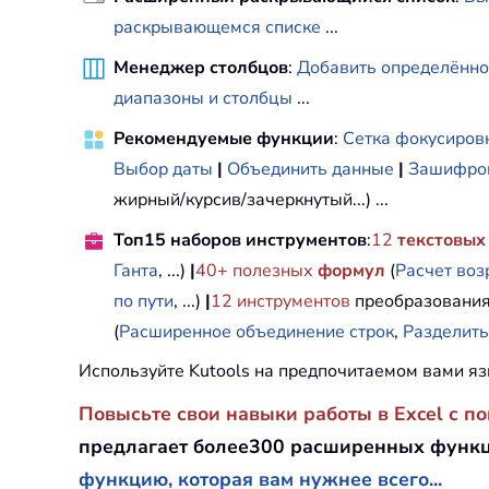
раскрывающемся списке
...
Менеджер столбцов
:
Добавить определённо
диапазоны и столбцы
...
Рекомендуемые функции
:
Сетка фокусиров
Выбор даты
|
Объединить данные
|
Зашифров
жирный/курсив/зачеркнутый...) ...
Топ15 наборов инструментов
:
12
текстовых
Ганта
, ...)
|
40+ полезных
формул
(
Расчет воз
по пути
, ...)
|
12
инструментов
преобразования
(
Расширенное объединение строк
,
Разделить
Используйте Kutools на предпочитаемом вами яз
Повысьте свои навыки работы в Excel с п
предлагает более300 расширенных функц
функцию, которая вам нужнее всего...