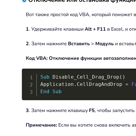
Вот также простой код VBA, который поможет 
1
. Удерживайте клавиши
Alt + F11
в Excel, и о
2
. Затем нажмите
Вставить
>
Модуль
и вставь
Код VBA: Отключение функции автозаполнени
Sub
 Disable_Cell_Drag_Drop
(
)
Application
.
CellDragAndDrop 
=
F
End
Sub
3
. Затем нажмите клавишу
F5
, чтобы запустить
Примечание:
Если вы хотите снова включить а