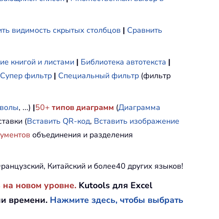
ть видимость скрытых столбцов
|
Сравнить
ие книгой и листами
|
Библиотека автотекста
|
Супер фильтр
|
Специальный фильтр
(фильтр
мволы
, ...)
|
50+
типов диаграмм
(
Диаграмма
тавки (
Вставить QR-код
,
Вставить изображение
рументов
объединения и разделения
ранцузский, Китайский и более40 других языков!
 на новом уровне.
Kutools для Excel
ии времени.
Нажмите здесь, чтобы выбрать