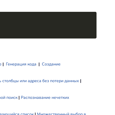
Copy
е
|
Генерация кода
|
Создание
 столбцы или адреса без потери данных
|
ой поиск
|
Распознавание нечетких
вающийся список
|
Множественный выбор в