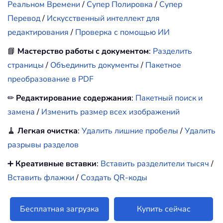
Реальном Времени
/
Супер Полировка
/
Супер
Перевод
/
Искусственный интеллект для
редактирования
/
Проверка с помощью ИИ
📘
Мастерство работы с документом
:
Разделить
страницы
/
Объединить документы
/
Пакетное
преобразование в PDF
✏
Редактирование содержания
:
Пакетный поиск и
замена
/
Изменить размер всех изображений
🧹
Легкая очистка
:
Удалить лишние пробелы
/
Удалить
разрывы разделов
➕
Креативные вставки
:
Вставить разделители тысяч
/
Вставить флажки
/
Создать QR-коды
Бесплатная загрузка
Купить сейчас