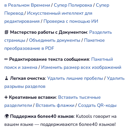
в Реальном Времени
/
Супер Полировка
/
Супер
Перевод
/
Искусственный интеллект для
редактирования
/
Проверка с помощью ИИ
📘
Мастерство работы с Документом
:
Разделить
страницы
/
Объединить документы
/
Пакетное
преобразование в PDF
✏
Редактирование текста сообщения
:
Пакетный
поиск и замена
/
Изменить размер всех изображений
🧹
Легкая очистка
:
Удалить лишние пробелы
/
Удалить
разрывы разделов
➕
Креативные вставки
:
Вставить тысячные
разделители
/
Вставить флажки
/
Создать QR-коды
🌍
Поддержка более40 языков
: Kutools говорит на
вашем языке — поддерживаются более40 языков!