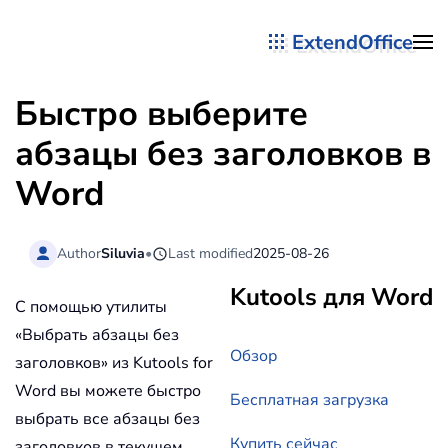
ExtendOffice
Перейти к содержимому
Быстро выберите
абзацы без заголовков в
Word
Author
Siluvia
•
Last modified
2025-08-26
Kutools для Word
С помощью утилиты
«Выбрать абзацы без
Обзор
заголовков» из Kutools for
Word вы можете быстро
Бесплатная загрузка
выбрать все абзацы без
Купить сейчас
заголовков в текущем