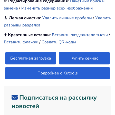
✏
Редактирование содержания
:
Пакетный поиск и
замена
/
Изменить размер всех изображений
🧹
Легкая очистка
:
Удалить лишние пробелы
/
Удалить
разрывы разделов
➕
Креативные вставки
:
Вставить разделители тысяч
/
Вставить флажки
/
Создать QR-коды
Бесплатная загрузка
Купить сейчас
Подробнее о Kutools
Подписаться на рассылку
новостей