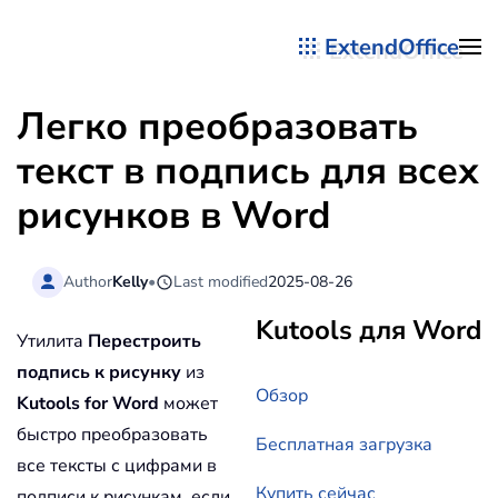
ExtendOffice
Перейти к содержимому
Легко преобразовать
текст в подпись для всех
рисунков в Word
Author
Kelly
•
Last modified
2025-08-26
Kutools для Word
Утилита
Перестроить
подпись к рисунку
из
Обзор
Kutools for Word
может
быстро преобразовать
Бесплатная загрузка
все тексты с цифрами в
Купить сейчас
подписи к рисункам, если