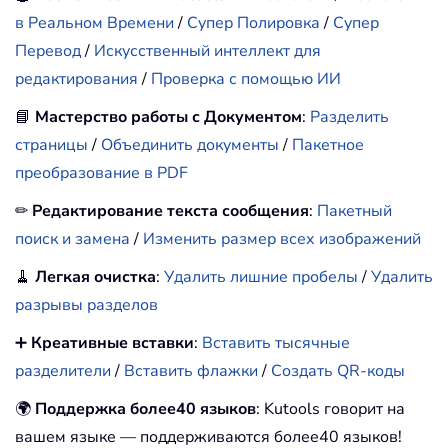
в Реальном Времени
/
Супер Полировка
/
Супер
Перевод
/
Искусственный интеллект для
редактирования
/
Проверка с помощью ИИ
📘
Мастерство работы с Документом
:
Разделить
страницы
/
Объединить документы
/
Пакетное
преобразование в PDF
✏
Редактирование текста сообщения
:
Пакетный
поиск и замена
/
Изменить размер всех изображений
🧹
Легкая очистка
:
Удалить лишние пробелы
/
Удалить
разрывы разделов
➕
Креативные вставки
:
Вставить тысячные
разделители
/
Вставить флажки
/
Создать QR-коды
🌍
Поддержка более40 языков
: Kutools говорит на
вашем языке — поддерживаются более40 языков!