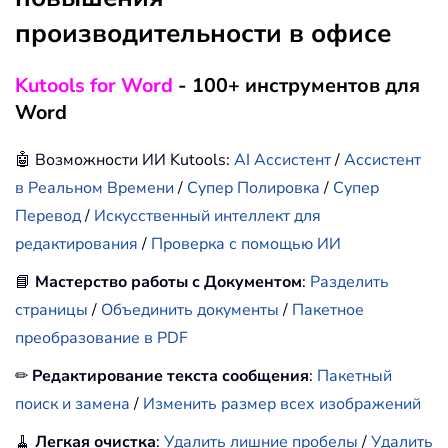
производительности в офисе
Kutools for Word
- 100+ инструментов для
Word
🤖 Возможности ИИ Kutools:
AI Ассистент
/
Ассистент
в Реальном Времени
/
Супер Полировка
/
Супер
Перевод
/
Искусственный интеллект для
редактирования
/
Проверка с помощью ИИ
📘
Мастерство работы с Документом
:
Разделить
страницы
/
Объединить документы
/
Пакетное
преобразование в PDF
✏
Редактирование текста сообщения
:
Пакетный
поиск и замена
/
Изменить размер всех изображений
🧹
Легкая очистка
:
Удалить лишние пробелы
/
Удалить