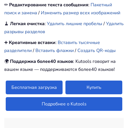
✏
Редактирование текста сообщения
:
Пакетный
поиск и замена
/
Изменить размер всех изображений
🧹
Легкая очистка
:
Удалить лишние пробелы
/
Удалить
разрывы разделов
➕
Креативные вставки
:
Вставить тысячные
разделители
/
Вставить флажки
/
Создать QR-коды
🌍
Поддержка более40 языков
: Kutools говорит на
вашем языке — поддерживаются более40 языков!
Бесплатная загрузка
Купить
Подробнее о Kutools