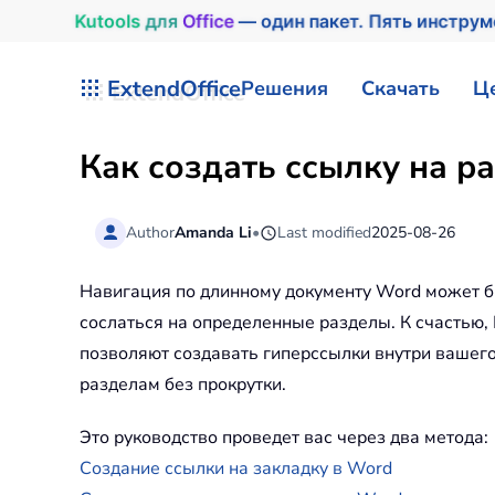
Kutools
для
Office
— один пакет. Пять инстру
Перейти к содержимому
ExtendOffice
Решения
Скачать
Ц
Как создать ссылку на р
Author
Amanda Li
•
Last modified
2025-08-26
Навигация по длинному документу Word может б
сослаться на определенные разделы. К счастью,
позволяют создавать гиперссылки внутри вашег
разделам без прокрутки.
Это руководство проведет вас через два метода:
Создание ссылки на закладку в Word