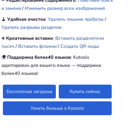
✏
Редактирование содержимого
:
Пакетный поиск
и замена
/
Изменить размер всех изображений
🧹
Удобная очистка
:
Удалить лишние пробелы
/
Удалить разрывы разделов
➕
Креативные вставки
:
Вставить разделители
тысяч
/
Вставить флажки
/
Создать QR-коды
🌍
Поддержка более40 языков
: Kutools
адаптирован для вашего языка — поддержка
более40 языков!
Бесплатная загрузка
Купить сейчас
Узнать больше о Kutools