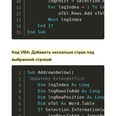
        lngPosit 
=
 Selection
.
Rows
(
For
 lngIndex 
=
1
To
 lngRow
            oTbl
.
Rows
.
Add oTbl
.
Row
Next
 lngIndex

End
If
End
Sub
Код VBA: Добавить несколько строк под
выбранной строкой
Copy
Sub
 Addrowsbelow
(
)
'Updateby Extendoffice
Dim
 lngIndex 
As
Long
Dim
 lngRowsToAdd 
As
Long
Dim
 lngRowPosition 
As
Long
Dim
 oTbl 
As
 Word
.
Table

If
 Selection
.
Information
(
wdWit
        lngRowsToAdd 
=
 InputBox
(
"H