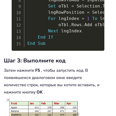
Set
 oTbl 
=
 Selection
.
Table
        lngRowPosition 
=
 Selection
For
 lngIndex 
=
1
To
 lngRow
            oTbl
.
Rows
.
Add oTbl
.
Row
Next
 lngIndex

End
If
End
Sub
Шаг 3: Выполните код
Затем нажмите
F5
, чтобы запустить код. В
появившемся диалоговом окне введите
количество строк, которые вы хотите вставить, и
нажмите кнопку
OK
.