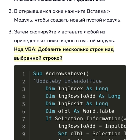
В открывшемся окне нажмите Вставка >
Модуль, чтобы создать новый пустой модуль.
Затем скопируйте и вставьте любой из
приведенных ниже кодов в пустой модуль.
Код VBA: Добавить несколько строк над
выбранной строкой
Copy
Sub
 Addrowsabove
(
)
'Updateby Extendoffice
Dim
 lngIndex 
As
Long
Dim
 lngRowsToAdd 
As
Long
Dim
 lngPosit 
As
Long
Dim
 oTbl 
As
 Word
.
Table

If
 Selection
.
Information
(
wdWit
        lngRowsToAdd 
=
 InputBox
(
"H
Set
 oTbl 
=
 Selection
.
Table