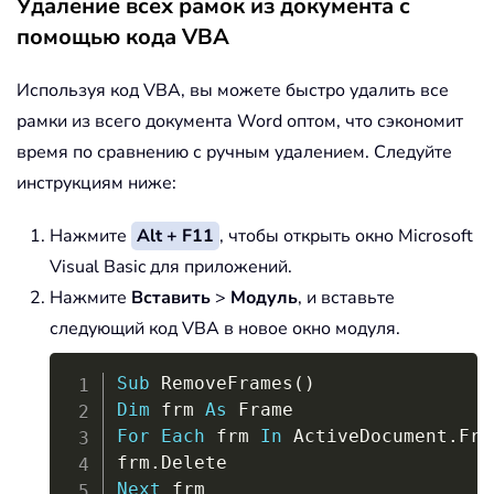
Удаление всех рамок из документа с
помощью кода VBA
Используя код VBA, вы можете быстро удалить все
рамки из всего документа Word оптом, что сэкономит
время по сравнению с ручным удалением. Следуйте
инструкциям ниже:
Нажмите
Alt + F11
, чтобы открыть окно Microsoft
Visual Basic для приложений.
Нажмите
Вставить
>
Модуль
, и вставьте
следующий код VBA в новое окно модуля.
Copy
Sub
 RemoveFrames
(
)
Dim
 frm 
As
For
Each
 frm 
In
 ActiveDocument
.
Fra
frm
.
Next