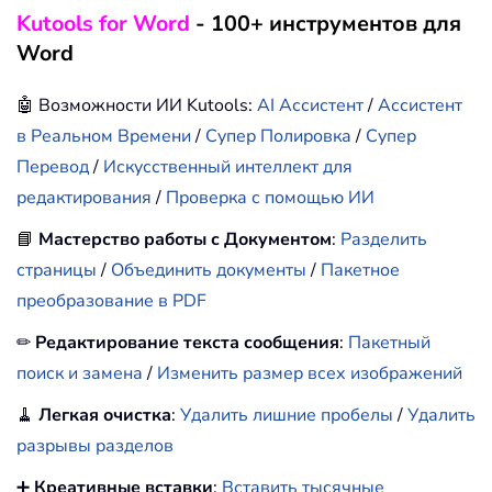
Kutools for Word
- 100+ инструментов для
Word
🤖 Возможности ИИ Kutools:
AI Ассистент
/
Ассистент
в Реальном Времени
/
Супер Полировка
/
Супер
Перевод
/
Искусственный интеллект для
редактирования
/
Проверка с помощью ИИ
📘
Мастерство работы с Документом
:
Разделить
страницы
/
Объединить документы
/
Пакетное
преобразование в PDF
✏
Редактирование текста сообщения
:
Пакетный
поиск и замена
/
Изменить размер всех изображений
🧹
Легкая очистка
:
Удалить лишние пробелы
/
Удалить
разрывы разделов
➕
Креативные вставки
:
Вставить тысячные