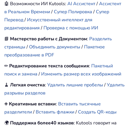
🤖 Возможности ИИ Kutools:
AI Ассистент
/
Ассистент
в Реальном Времени
/
Супер Полировка
/
Супер
Перевод
/
Искусственный интеллект для
редактирования
/
Проверка с помощью ИИ
📘
Мастерство работы с Документом
:
Разделить
страницы
/
Объединить документы
/
Пакетное
преобразование в PDF
✏
Редактирование текста сообщения
:
Пакетный
поиск и замена
/
Изменить размер всех изображений
🧹
Легкая очистка
:
Удалить лишние пробелы
/
Удалить
разрывы разделов
➕
Креативные вставки
:
Вставить тысячные
разделители
/
Вставить флажки
/
Создать QR-коды
🌍
Поддержка более40 языков
: Kutools говорит на