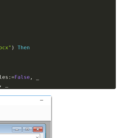
ocx"
)
Then
les
:
=
False
,
_
,
_
mat
:
=
_
xNewName
,
_
OptimizeFor
:
=
_
m
:
=
1
,
To
:
=
1
,
_
pIRM
:
=
True
,
_
ags
:
=
True
,
_