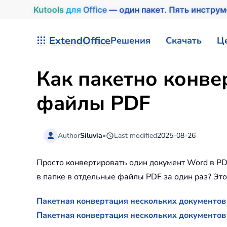
Kutools
для
Office
— один пакет. Пять инстру
Перейти к содержимому
ExtendOffice
Решения
Скачать
Ц
Как пакетно конве
файлы PDF
Author
Siluvia
•
Last modified
2025-08-26
Просто конвертировать один документ Word в PD
в папке в отдельные файлы PDF за один раз? Эт
Пакетная конвертация нескольких документо
Пакетная конвертация нескольких документов