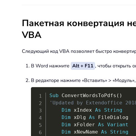
Пакетная конвертация н
VBA
Следующий код VBA позволяет быстро конвертир
В Word нажмите
Alt + F11
, чтобы открыть о
В редакторе нажмите «Вставить» > «Модуль»,
Sub
 ConvertWordsToPdfs
(
)
'Updated by Extendoffice 201
Dim
 xIndex 
As
String
Dim
 xDlg 
As
 FileDialog

Dim
 xFolder 
As
Variant
Dim
 xNewName 
As
String