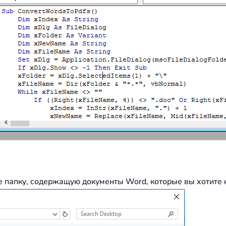
gFonts
:
=
True
,
 UseISO19005_1
:
=
False
lose

е папку, содержащую документы Word, которые вы хотите к