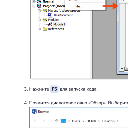
                BitmapMissin
            ActiveDocument
.
C
End
If
        xFileName 
=
 Dir
(
)
Wend
End
Sub
Нажмите
F5
для запуска кода.
Появится диалоговое окно «Обзор». Выберит