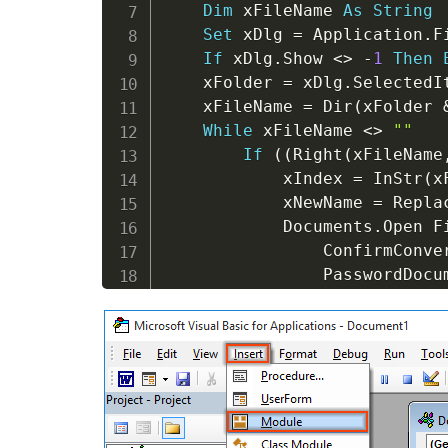
Dim
 xFileName 
As
String
Set
 xDlg 
=
 Application
.
F
If
 xDlg
.
Show 
<
>
-
1
Then
    xFolder 
=
 xDlg
.
SelectedI
    xFileName 
=
 Dir
(
xFolder 
While
 xFileName 
<
>
""
If
(
(
Right
(
xFileName
            xIndex 
=
 InStr
(
x
            xNewName 
=
 Repla
            Documents
.
Open F
                ConfirmConve
                PasswordDocu
                WritePasswor
                wdOpenFormat
            ActiveDocument
.
E
                ExportFormat
                wdExportOpti
                Item
:
=
wdExpo
                CreateBookma