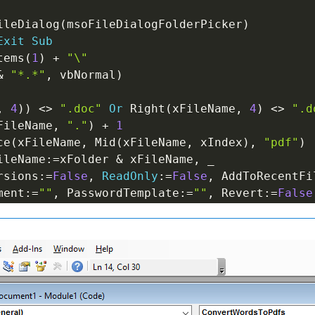
ileDialog
(
msoFileDialogFolderPicker
)
Exit
Sub
tems
(
1
)
+
"\"
&
"*.*"
,
 vbNormal
)
,
4
)
)
<
>
".doc"
Or
 Right
(
xFileName
,
4
)
<
>
".d
FileName
,
"."
)
+
1
ce
(
xFileName
,
 Mid
(
xFileName
,
 xIndex
)
,
"pdf"
)
ileName
:
=
xFolder 
&
 xFileName
,
_
rsions
:
=
False
,
ReadOnly
:
=
False
,
 AddToRecentFi
ment
:
=
""
,
 PasswordTemplate
:
=
""
,
 Revert
:
=
False
dDocument
:
=
""
,
 WritePasswordTemplate
:
=
""
,
 For
Auto
,
 XMLTransform
:
=
""
xportAsFixedFormat OutputFileName
:
=
xFolder 
&
 
:
=
wdExportFormatPDF
,
 OpenAfterExport
:
=
False
,
 
mizeForPrint
,
 Range
:
=
wdExportAllDocument
,
 Fro
rtDocumentContent
,
 IncludeDocProps
:
=
True
,
 Kee
rks
:
=
wdExportCreateNoBookmarks
,
 DocStructureT