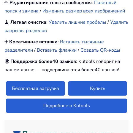
✏
Редактирование текста сообщения
:
Пакетный
поиск и замена
/
Изменить размер всех изображений
🧹
Легкая очистка
:
Удалить лишние пробелы
/
Удалить
разрывы разделов
➕
Креативные вставки
:
Вставить тысячные
разделители
/
Вставить флажки
/
Создать QR-коды
🌍
Поддержка более40 языков
: Kutools говорит на
вашем языке — поддерживаются более40 языков!
Бесплатная загрузка
Купить
Подробнее о Kutools