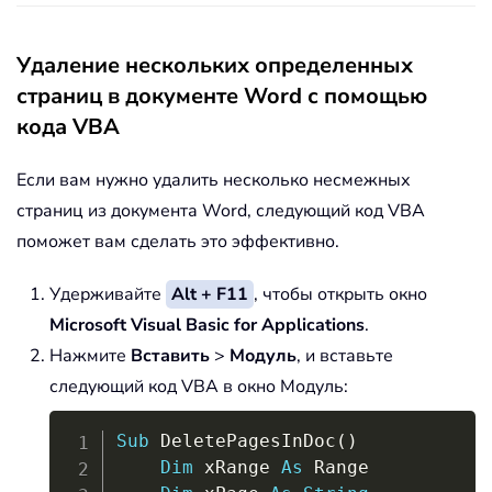
Удаление нескольких определенных
страниц в документе Word с помощью
кода VBA
Если вам нужно удалить несколько несмежных
страниц из документа Word, следующий код VBA
поможет вам сделать это эффективно.
Удерживайте
Alt + F11
, чтобы открыть окно
Microsoft Visual Basic for Applications
.
Нажмите
Вставить
>
Модуль
, и вставьте
следующий код VBA в окно Модуль:
Copy
Sub
 DeletePagesInDoc
(
)
Dim
 xRange 
As
 Range
