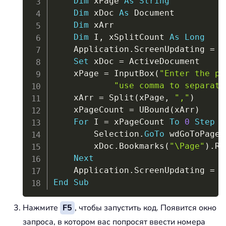
Dim
 xPage 
As
String
Dim
 xDoc 
As
 Document

Dim
 xArr

Dim
 I
,
 xSplitCount 
As
Long
    Application
.
ScreenUpdating 
=
F
Set
 xDoc 
=
 ActiveDocument

    xPage 
=
 InputBox
(
"Enter the pa
"use comma to separate
    xArr 
=
 Split
(
xPage
,
","
)
    xPageCount 
=
 UBound
(
xArr
)
For
 I 
=
 xPageCount 
To
0
Step
-
        Selection
.
GoTo
 wdGoToPage
,
        xDoc
.
Bookmarks
(
"\Page"
)
.
Ra
Next
    Application
.
ScreenUpdating 
=
T
End
Sub
Нажмите
F5
, чтобы запустить код. Появится окно
запроса, в котором вас попросят ввести номера