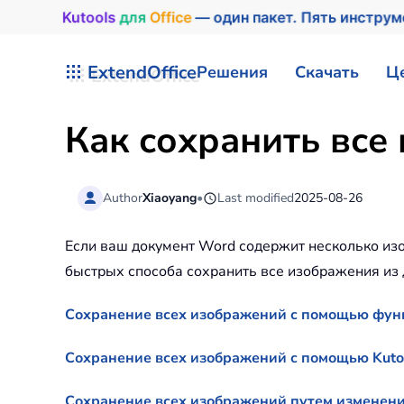
Kutools
для
Office
— один пакет. Пять инстру
Перейти к содержимому
ExtendOffice
Решения
Скачать
Ц
Как сохранить все
Author
Xiaoyang
•
Last modified
2025-08-26
Если ваш документ Word содержит несколько изо
быстрых способа сохранить все изображения из
Сохранение всех изображений с помощью фун
Сохранение всех изображений с помощью Kuto
Сохранение всех изображений путем изменен