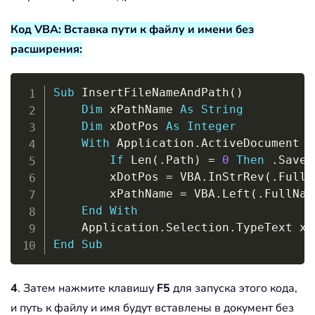
Код VBA: Вставка пути к файлу и имени без
расширения:
Copy
Sub
 InsertFileNameAndPath
(
)
Dim
 xPathName 
As
String
Dim
 xDotPos 
As
Integer
With
 Application
.
ActiveDocument

If
 Len
(
.
Path
)
=
0
Then
.
Save

        xDotPos 
=
 VBA
.
InStrRev
(
.
FullN
        xPathName 
=
 VBA
.
Left
(
.
FullNam
End
With
    Application
.
Selection
.
End
Sub
4
. Затем нажмите клавишу
F5
для запуска этого кода,
и путь к файлу и имя будут вставлены в документ без