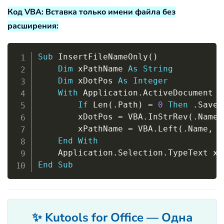
Код VBA: Вставка только имени файла без
расширения:
Copy
Sub
 InsertFileNameOnly
(
)
Dim
 xPathName 
As
String
Dim
 xDotPos 
As
Integer
With
 Application
.
ActiveDocument

If
 Len
(
.
Path
)
=
0
Then
.
Save

        xDotPos 
=
 VBA
.
InStrRev
(
.
Name
,
        xPathName 
=
 VBA
.
Left
(
.
Name
,
 x
End
With
    Application
.
Selection
.
End
Sub
✨ Kutools for Office — Одна