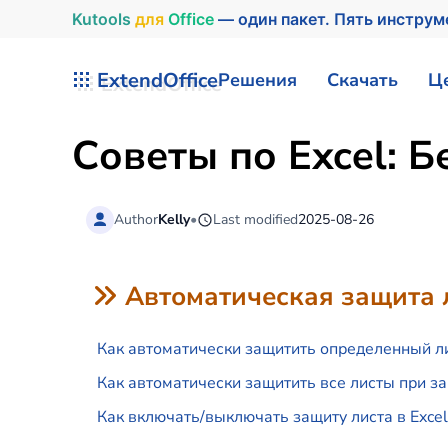
Kutools
для
Office
— один пакет. Пять инструм
Перейти к содержимому
ExtendOffice
Решения
Скачать
Ц
Советы по Excel: Б
Author
Kelly
•
Last modified
2025-08-26
Автоматическая защита 
Как автоматически защитить определенный ли
Как автоматически защитить все листы при за
Как включать/выключать защиту листа в Excel