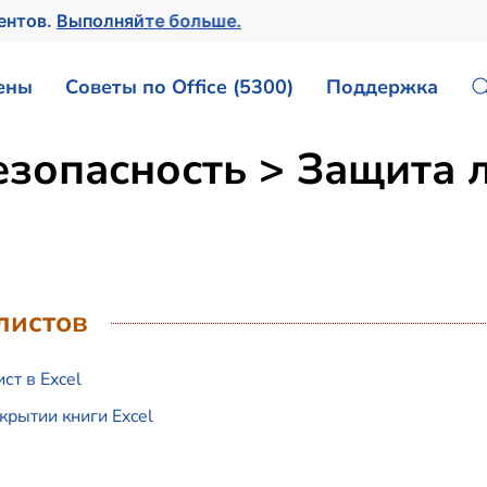
ентов.
Выполняйте больше.
ены
Советы по Office (5300)
Поддержка
езопасность > Защита 
листов
ст в Excel
крытии книги Excel