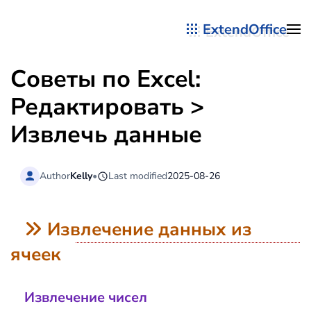
ExtendOffice
Перейти к содержимому
Советы по Excel:
Редактировать >
Извлечь данные
Author
Kelly
•
Last modified
2025-08-26
Извлечение данных из
ячеек
Извлечение чисел