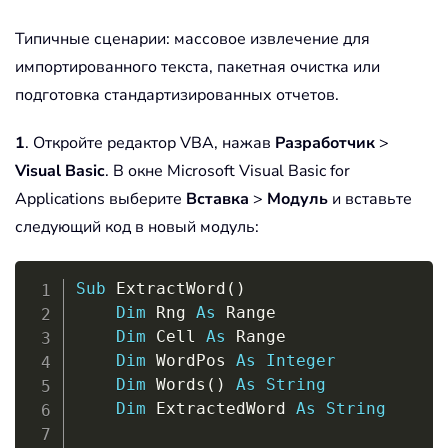
Типичные сценарии: массовое извлечение для
импортированного текста, пакетная очистка или
подготовка стандартизированных отчетов.
1
. Откройте редактор VBA, нажав
Разработчик
>
Visual Basic
. В окне Microsoft Visual Basic for
Applications выберите
Вставка
>
Модуль
и вставьте
следующий код в новый модуль:
Copy
Sub
 ExtractWord
(
)
Dim
 Rng 
As
 Range

Dim
 Cell 
As
 Range

Dim
 WordPos 
As
Integer
Dim
 Words
(
)
As
String
Dim
 ExtractedWord 
As
String