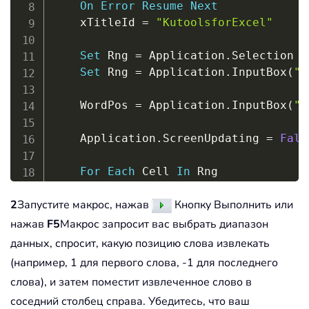
On
Error
Resume
Next
    xTitleId 
=
"KutoolsforExcel"
Set
 Rng 
=
 Application
.
Selection

Set
 Rng 
=
 Application
.
InputBox
(
"S
    WordPos 
=
 Application
.
InputBox
(
"E
    Application
.
ScreenUpdating 
=
Fals
For
Each
 Cell 
In
 Rng

        Words 
=
 Split
(
Application
.
Tri
2
Запустите макрос, нажав
Кнопку Выполнить или
If
 WordPos 
=
-
1
Then
нажав
F5
Макрос запросит вас выбрать диапазон
If
 UBound
(
Words
)
>
=
0
The
данных, спросит, какую позицию слова извлекать
                ExtractedWord 
=
 Words
(например, 1 для первого слова, -1 для последнего
Else
слова), и затем поместит извлеченное слово в
                ExtractedWord 
=
""
соседний столбец справа. Убедитесь, что ваш
End
If