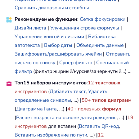
Сравнить диапазоны и столбцы
...
Рекомендуемые функции
:
Сетка фокусировки
|
Дизайн листа
|
Улучшенная строка формулы
|
Управление книгой и листами
|
Библиотека
автотекста
|
Выбор даты
|
Объединить данные
|
Зашифровать/расшифровать ячейки
|
Отправить
письмо по списку
|
Супер фильтр
|
Специальный
фильтр
(фильтр жирный/курсив/зачеркнутый...) ...
Топ15 наборов инструментов
:
12
текстовых
инструментов
(
Добавить текст
,
Удалить
определенные символы
, ...)
|
50+
типов диаграмм
(
Диаграмма Ганта
, ...)
|
40+ полезных
формул
(
Расчет возраста на основе даты рождения
, ...)
|
19
инструментов
для вставки (
Вставить QR-код
,
Вставить изображение по пути
, ...)
|
12