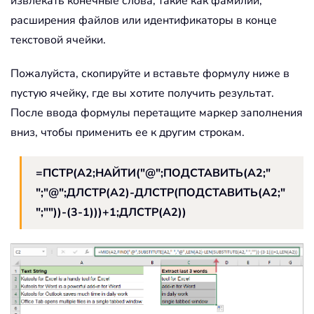
извлекать конечные слова, такие как фамилии,
расширения файлов или идентификаторы в конце
текстовой ячейки.
Пожалуйста, скопируйте и вставьте формулу ниже в
пустую ячейку, где вы хотите получить результат.
После ввода формулы перетащите маркер заполнения
вниз, чтобы применить ее к другим строкам.
=ПСТР(A2;НАЙТИ("@";ПОДСТАВИТЬ(A2;"
";"@";ДЛСТР(A2)-ДЛСТР(ПОДСТАВИТЬ(A2;"
";""))-(3-1)))+1;ДЛСТР(A2))