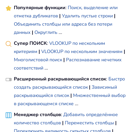
Популярные функции
:
Поиск, выделение или
отметка дубликатов
|
Удалить пустые строки
|
Объединить столбцы или адреса без потери
данных
|
Округлить
...
Супер ПОИСК
:
VLOOKUP по нескольким
критериям
|
VLOOKUP по нескольким значениям
|
Многолистовой поиск
|
Распознавание нечетких
соответствий
...
Расширенный раскрывающийся список
:
Быстро
создать раскрывающийся список
|
Зависимый
раскрывающийся список
|
Множественный выбор
в раскрывающемся списке
...
Менеджер столбцов
:
Добавить определённое
количество столбцов
|
Переместить столбцы
|
Переключить видимость скрытых столбцов
|