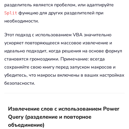
разделитель является пробелом, или адаптируйте
ElseIf
 WordPos 
>
=
1
And
 WordP
            ExtractedWord 
=
 Words
(
Wor
функцию для других разделителей при
Split
Else
необходимости.
            ExtractedWord 
=
""
End
If
Этот подход с использованием VBA значительно
ускоряет повторяющееся массовое извлечение и
        Cell
.
Offset
(
0
,
1
)
.
Value 
=
 Ext
идеально подходит, когда решения на основе формул
Next
 Cell

становятся громоздкими. Примечание: всегда
сохраняйте свою книгу перед запуском макросов и
    Application
.
ScreenUpdating 
=
True
убедитесь, что макросы включены в ваших настройках
    MsgBox 
"Extraction complete! Resu
безопасности.
End
Sub
Извлечение слов с использованием Power
Query (разделение и повторное
объединение)